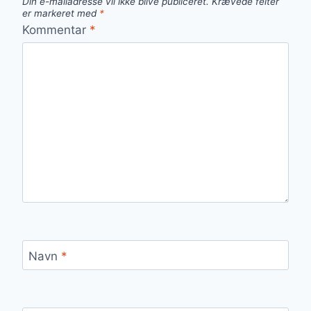
Din e-mailadresse vil ikke blive publiceret.
Krævede felter
er markeret med
*
Kommentar
*
Navn
*