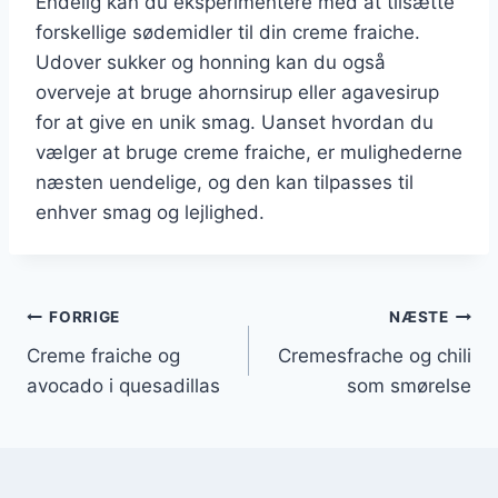
Endelig kan du eksperimentere med at tilsætte
forskellige sødemidler til din creme fraiche.
Udover sukker og honning kan du også
overveje at bruge ahornsirup eller agavesirup
for at give en unik smag. Uanset hvordan du
vælger at bruge creme fraiche, er mulighederne
næsten uendelige, og den kan tilpasses til
enhver smag og lejlighed.
Indlægsnavigation
FORRIGE
NÆSTE
Creme fraiche og
Cremesfrache og chili
avocado i quesadillas
som smørelse