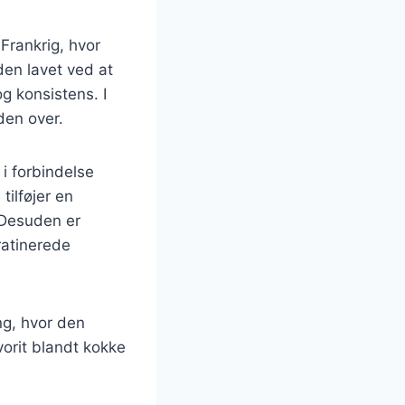
 Frankrig, hvor
den lavet ved at
og konsistens. I
den over.
i forbindelse
tilføjer en
 Desuden er
ratinerede
ng, hvor den
avorit blandt kokke