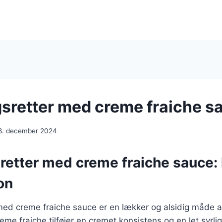
sretter med creme fraiche s
8. december 2024
retter med creme fraiche sauce:
on
med creme fraiche sauce er en lækker og alsidig måde a
eme fraiche tilføjer en cremet konsistens og en let syrli