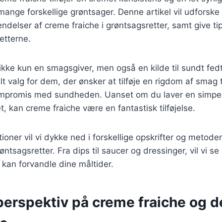
nge forskellige grøntsager. Denne artikel vil udforske 
ndelser af creme fraiche i grøntsagsretter, samt give tip
etterne.
ikke kun en smagsgiver, men også en kilde til sundt fedt
elt valg for dem, der ønsker at tilføje en rigdom af smag 
mpromis med sundheden. Uanset om du laver en simpel 
, kan creme fraiche være en fantastisk tilføjelse.
ioner vil vi dykke ned i forskellige opskrifter og metoder
øntsagsretter. Fra dips til saucer og dressinger, vil vi s
kan forvandle dine måltider.
perspektiv på creme fraiche og 