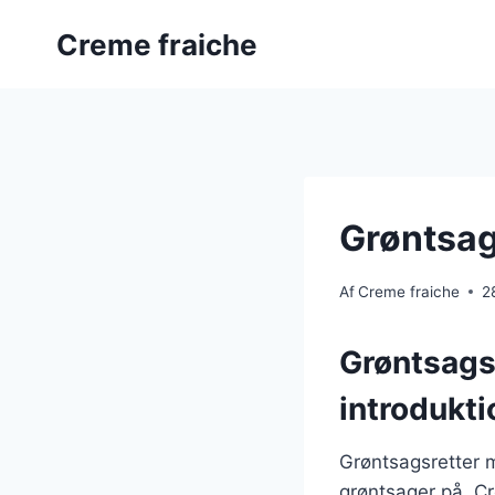
Fortsæt
Creme fraiche
til
indhold
Grøntsag
Af
Creme fraiche
2
Grøntsags
introdukti
Grøntsagsretter 
grøntsager på. Cr