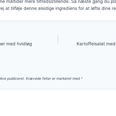
ne måltider mere tilfredsstillende. Så næste gang du p
ej at tilføje denne alsidige ingrediens for at løfte dine ret
gation
per med hvidløg
Kartoffelsalat med
live publiceret.
Krævede felter er markeret med
*