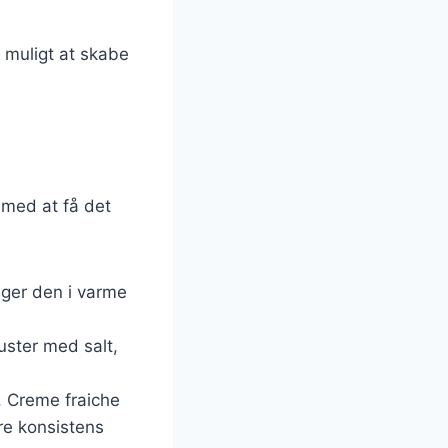
t muligt at skabe
 med at få det
uger den i varme
Juster med salt,
. Creme fraiche
re konsistens