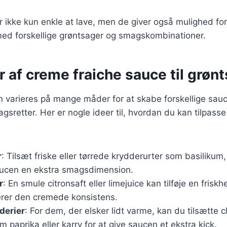
er ikke kun enkle at lave, men de giver også mulighed for
ed forskellige grøntsager og smagskombinationer.
r af creme fraiche sauce til grøn
 varieres på mange måder for at skabe forskellige sauce
agsretter. Her er nogle ideer til, hvordan du kan tilpass
r
: Tilsæt friske eller tørrede krydderurter som basilikum, p
saucen en ekstra smagsdimension.
r
: En smule citronsaft eller limejuice kan tilføje en friskh
rer den cremede konsistens.
derier
: For dem, der elsker lidt varme, kan du tilsætte chi
m paprika eller karry for at give saucen et ekstra kick.