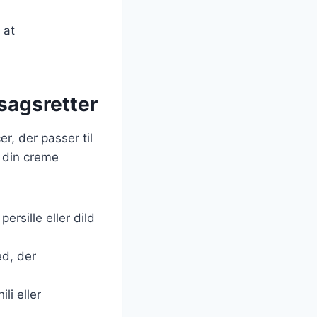
 at
tsagsretter
r, der passer til
e din creme
ersille eller dild
ed, der
li eller