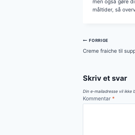
men også gøre di
måltider, så overv
Indlægsnavi
FORRIGE
Creme fraiche til sup
Skriv et svar
Din e-mailadresse vil ikke b
Kommentar
*