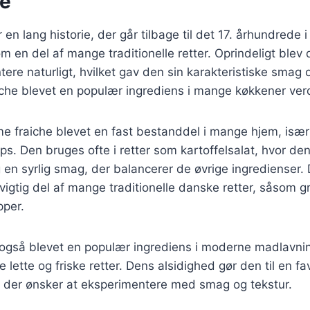
se
en lang historie, der går tilbage til det 17. århundrede i
m en del af mange traditionelle retter. Oprindeligt blev 
tere naturligt, hvilket gav den sin karakteristiske smag 
iche blevet en populær ingrediens i mange køkkener ver
e fraiche blevet en fast bestanddel i mange hjem, især 
s. Den bruges ofte i retter som kartoffelsalat, hvor den 
 en syrlig smag, der balancerer de øvrige ingredienser.
vigtig del af mange traditionelle danske retter, såsom g
pper.
 også blevet en populær ingrediens i moderne madlavni
e lette og friske retter. Dens alsidighed gør den til en f
der ønsker at eksperimentere med smag og tekstur.