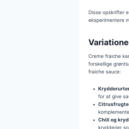
Disse opskrifter 
eksperimentere m
Variatione
Creme fraiche kan
forskellige grønts
fraiche sauce:
Krydderurte
for at give 
Citrusfrugte
komplemente
Chili og kryd
krydderier so