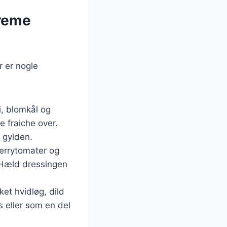
creme
r er nogle
i, blomkål og
 fraiche over.
 gylden.
herrytomater og
. Hæld dressingen
et hvidløg, dild
s eller som en del