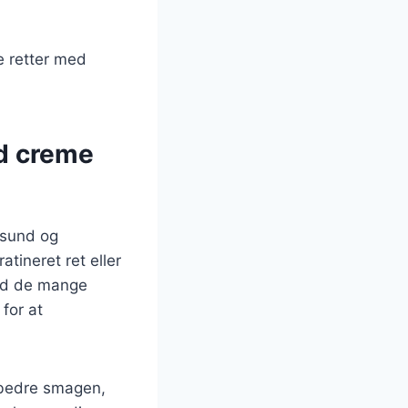
e retter med
d creme
 sund og
tineret ret eller
Med de mange
 for at
orbedre smagen,