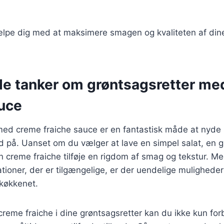
jælpe dig med at maksimere smagen og kvaliteten af din
de tanker om grøntsagsretter me
auce
med creme fraiche sauce er en fantastisk måde at nyde
å. Uanset om du vælger at lave en simpel salat, en gra
n creme fraiche tilføje en rigdom af smag og tekstur. 
ationer, der er tilgængelige, er der uendelige muligheder
 køkkenet.
creme fraiche i dine grøntsagsretter kan du ikke kun f