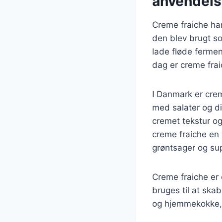
anvendel
Creme fraiche har 
den blev brugt so
lade fløde fermen
dag er creme fra
I Danmark er crem
med salater og dip
cremet tekstur og
creme fraiche en 
grøntsager og su
Creme fraiche er
bruges til at skab
og hjemmekokke, 