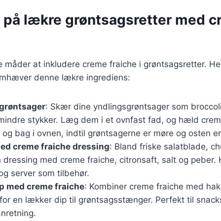
r på lækre grøntsagsretter med 
ge måder at inkludere creme fraiche i grøntsagsretter. He
remhæver denne lækre ingrediens:
 grøntsager
: Skær dine yndlingsgrøntsager som broccol
mindre stykker. Læg dem i et ovnfast fad, og hæld creme
og bag i ovnen, indtil grøntsagerne er møre og osten er
med creme fraiche dressing
: Bland friske salatblade, c
 dressing med creme fraiche, citronsaft, salt og peber
og server som tilbehør.
p med creme fraiche
: Kombiner creme fraiche med hakk
 for en lækker dip til grøntsagsstænger. Perfekt til snack
nretning.