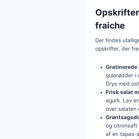
Opskrifte
fraiche
Der findes utalli
opskrifter, der f
Gratinerede
gulerødder i 
Drys med ost 
Frisk salat 
agurk. Lav en
over salaten 
Grøntsagsdi
og citronsaft
af en tapas-a