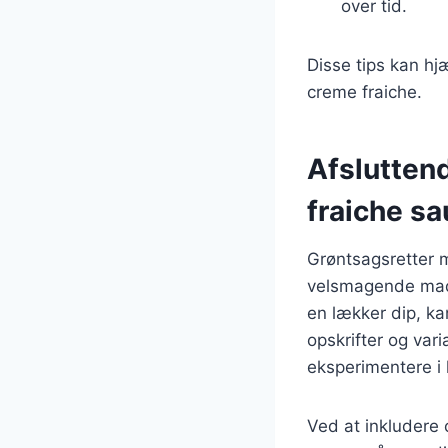
over tid.
Disse tips kan h
creme fraiche.
Afslutten
fraiche s
Grøntsagsretter 
velsmagende mad p
en lækker dip, ka
opskrifter og vari
eksperimentere i
Ved at inkludere 