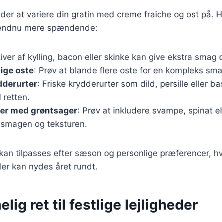
åder at variere din gratin med creme fraiche og ost på. H
en endnu mere spændende:
kiver af kylling, bacon eller skinke kan give ekstra smag 
lige oste
: Prøv at blande flere oste for en kompleks sma
dderurter
: Friske krydderurter som dild, persille eller ba
l retten.
er med grøntsager
: Prøv at inkludere svampe, spinat e
e smagen og teksturen.
 kan tilpasses efter sæson og personlige præferencer, hv
, der kan nydes året rundt.
lig ret til festlige lejligheder