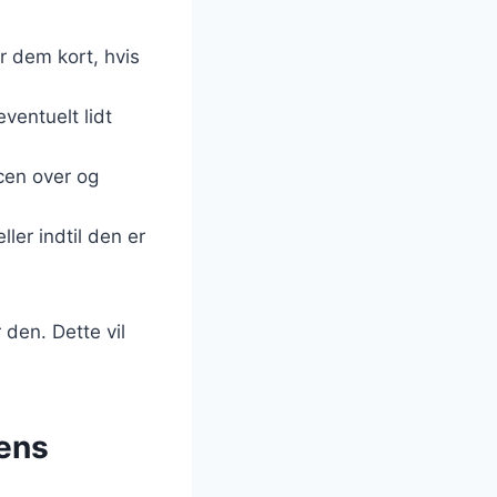
r dem kort, hvis
ventuelt lidt
cen over og
ler indtil den er
 den. Dette vil
dens