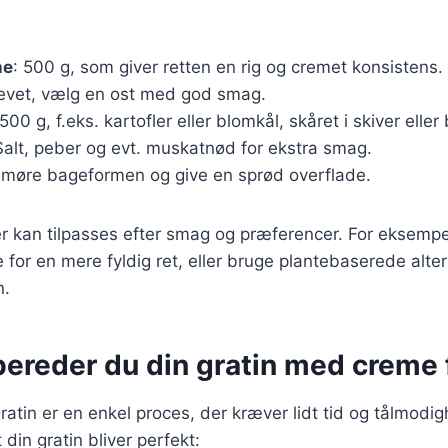
he
: 500 g, som giver retten en rig og cremet konsistens.
revet, vælg en ost med god smag.
 500 g, f.eks. kartofler eller blomkål, skåret i skiver eller
Salt, peber og evt. muskatnød for ekstra smag.
t smøre bageformen og give en sprød overflade.
r kan tilpasses efter smag og præferencer. For eksempel
 for en mere fyldig ret, eller bruge plantebaserede alter
n.
bereder du din gratin med creme 
ratin er en enkel proces, der kræver lidt tid og tålmodig
at din gratin bliver perfekt: