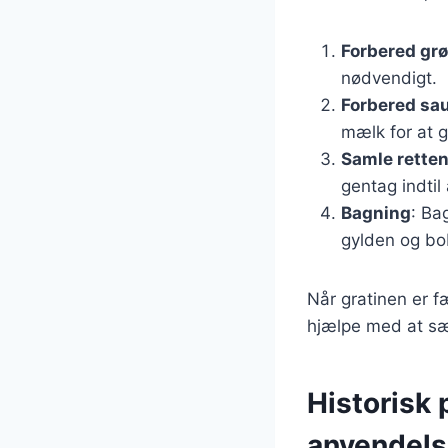
Forbered gr
nødvendigt.
Forbered sa
mælk for at 
Samle rette
gentag indtil 
Bagning
: Ba
gylden og bo
Når gratinen er fæ
hjælpe med at sæ
Historisk 
anvendel