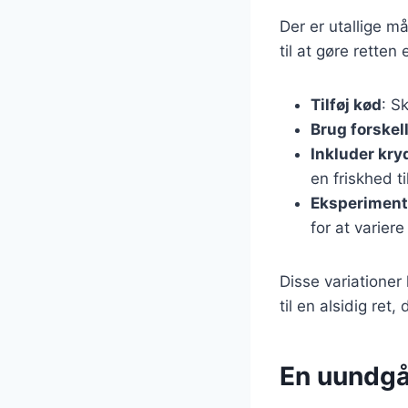
Der er utallige m
til at gøre rett
Tilføj kød
: S
Brug forskel
Inkluder kry
en friskhed ti
Eksperiment
for at varier
Disse variationer
til en alsidig ret
En uundgåe