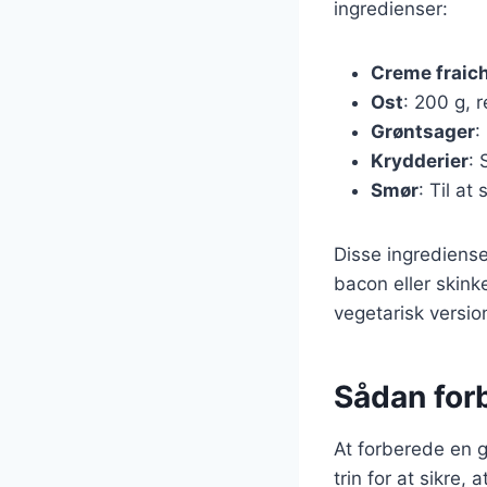
ingredienser:
Creme fraic
Ost
: 200 g, 
Grøntsager
:
Krydderier
: 
Smør
: Til a
Disse ingrediense
bacon eller skinke
vegetarisk versio
Sådan for
At forberede en g
trin for at sikre, 