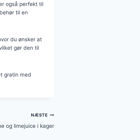
r også perfekt til
behør til en
 hvor du ønsker at
lket gør den til
et gratin med
NÆSTE
e og limejuice i kager