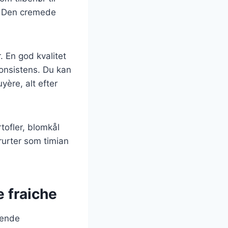
t. Den cremede
. En god kvalitet
onsistens. Du kan
yère, alt efter
tofler, blomkål
rurter som timian
e fraiche
gende