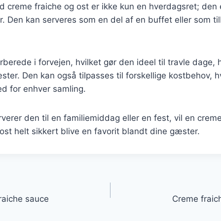
 creme fraiche og ost er ikke kun en hverdagsret; den e
er. Den kan serveres som en del af en buffet eller som til
orberede i forvejen, hvilket gør den ideel til travle dage,
ter. Den kan også tilpasses til forskellige kostbehov, hvi
ed for enhver samling.
erer den til en familiemiddag eller en fest, vil en crem
st helt sikkert blive en favorit blandt dine gæster.
gation
raiche sauce
Creme fraich