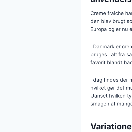
Creme fraiche har 
den blev brugt so
Europa og er nu 
I Danmark er cre
bruges i alt fra s
favorit blandt b
I dag findes der 
hvilket gør det m
Uanset hvilken ty
smagen af mange 
Variatione