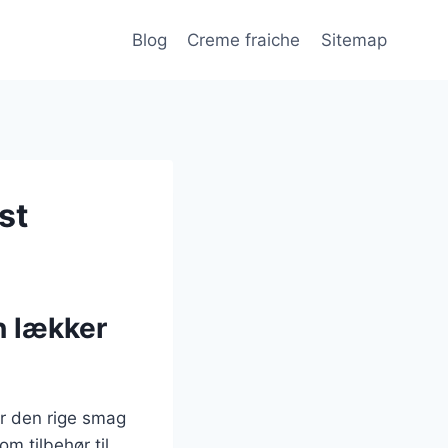
Blog
Creme fraiche
Sitemap
st
n lækker
er den rige smag
m tilbehør til