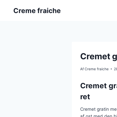
Fortsæt
Creme fraiche
til
indhold
Cremet g
Af
Creme fraiche
2
Cremet gr
ret
Cremet gratin med
af ost med den bl