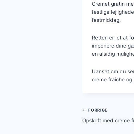
Cremet gratin med
festlige lejlighed
festmiddag.
Retten er let at f
imponere dine gæs
en alsidig muligh
Uanset om du serv
creme fraiche og o
Indlægsnavi
FORRIGE
Opskrift med creme f