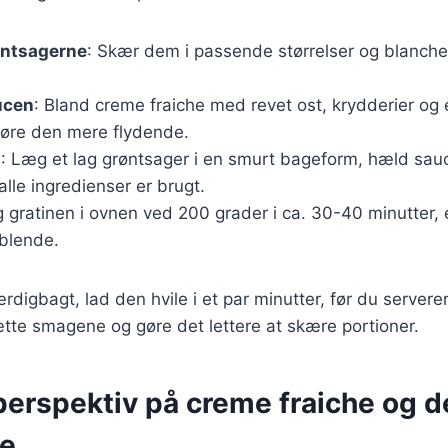
øntsagerne
: Skær dem i passende størrelser og blanche
ucen
: Bland creme fraiche med revet ost, krydderier og e
gøre den mere flydende.
n
: Læg et lag grøntsager i en smurt bageform, hæld sau
alle ingredienser er brugt.
g gratinen i ovnen ved 200 grader i ca. 30-40 minutter, el
blende.
rdigbagt, lad den hvile i et par minutter, før du serverer
tte smagene og gøre det lettere at skære portioner.
perspektiv på creme fraiche og 
se