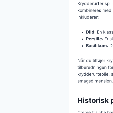
Krydderurter spil
kombineres med c
inkluderer:
Dild
: En klas
Persille
: Fri
Basilikum
: 
Når du tilføjer kr
tilberedningen fo
krydderurteolie, 
smagsdimension.
Historisk 
Creme fraiche har