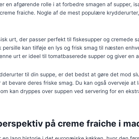
ler en afgørende rolle i at forbedre smagen af supper, i
reme fraiche. Nogle af de mest populære krydderurter,
sisk urt, der passer perfekt til fiskesupper og cremede s
sk persille kan tilføje en lys og frisk smag til næsten enh
Denne urt er ideel til tomatbaserede supper og giver en
ydderurter til din suppe, er det bedst at gøre det mod sl
r at bevare deres friske smag. Du kan også overveje at 
som kan dryppes over suppen ved servering for en ekstr
perspektiv på creme fraiche i ma
 en lang historie i det europæiske køkken, hvor den førs