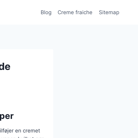
Blog
Creme fraiche
Sitemap
lde
pper
lføjer en cremet