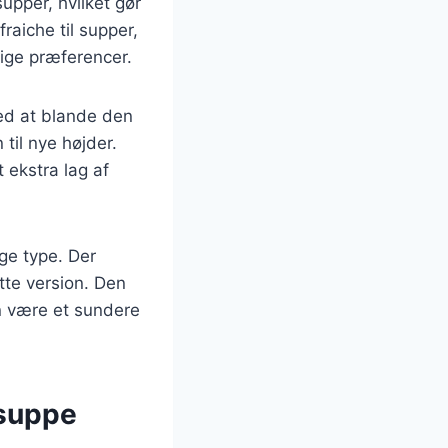
upper, hvilket gør
raiche til supper,
ige præferencer.
ved at blande den
 til nye højder.
 ekstra lag af
ge type. Der
ette version. Den
n være et sundere
 suppe