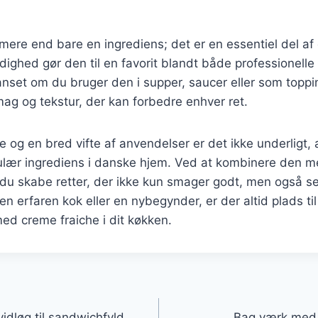
mere end bare en ingrediens; det er en essentiel del a
dighed gør den til en favorit blandt både professionelle
et om du bruger den i supper, saucer eller som topping
mag og tekstur, der kan forbedre enhver ret.
ie og en bred vifte af anvendelser er det ikke underligt,
pulær ingrediens i danske hjem. Ved at kombinere den 
 du skabe retter, der ikke kun smager godt, men også s
n erfaren kok eller en nybegynder, er der altid plads til
ed creme fraiche i dit køkken.
gation
idløg til sandwichfyld
Bag værk med c