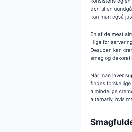
konsistens og en 
den til en uundgå
kan man også just
En af de mest al
i lige før serverin
Desuden kan creme
smag og dekoratio
Når man laver sup
findes forskellige
almindelige creme
alternativ, hvis 
Smagfulde 