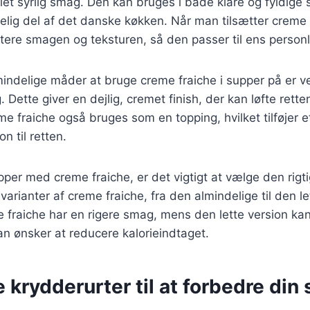
let syrlig smag. Den kan bruges i både klare og fyldige s
elig del af det danske køkken. Når man tilsætter creme f
ere smagen og teksturen, så den passer til ens personl
mindelige måder at bruge creme fraiche i supper på er 
g. Dette giver en dejlig, cremet finish, der kan løfte retten
 fraiche også bruges som en topping, hvilket tilføjer et
n til retten.
per med creme fraiche, er det vigtigt at vælge den rigti
 varianter af creme fraiche, fra den almindelige til den l
 fraiche har en rigere smag, mens den lette version ka
man ønsker at reducere kalorieindtaget.
krydderurter til at forbedre din