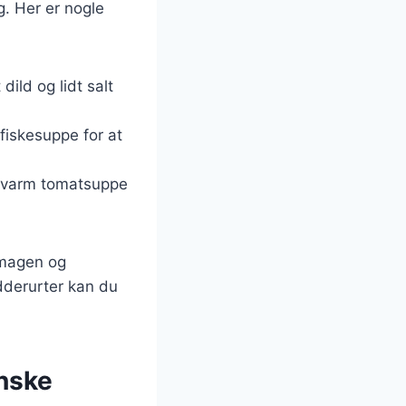
g. Her er nogle
dild og lidt salt
 fiskesuppe for at
n varm tomatsuppe
 smagen og
ydderurter kan du
anske