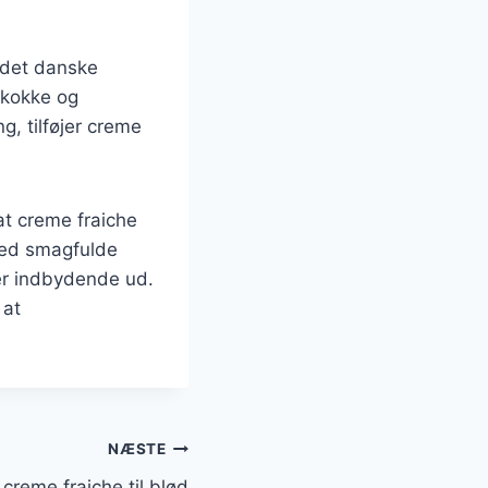
f det danske
 kokke og
, tilføjer creme
 at creme fraiche
med smagfulde
er indbydende ud.
 at
NÆSTE
reme fraiche til blød