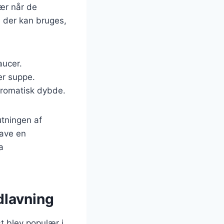
sær når de
 der kan bruges,
aucer.
ver suppe.
 aromatisk dybde.
utningen af
lave en
a
dlavning
t blev populær i