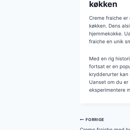
køkken
Creme fraiche er 
køkken. Dens alsi
hjemmekokke. Uans
fraiche en unik s
Med en rig histor
fortsat er en po
krydderurter kan
Uanset om du er e
eksperimentere m
Indlægsnavi
FORRIGE
Creme fraiche med hv