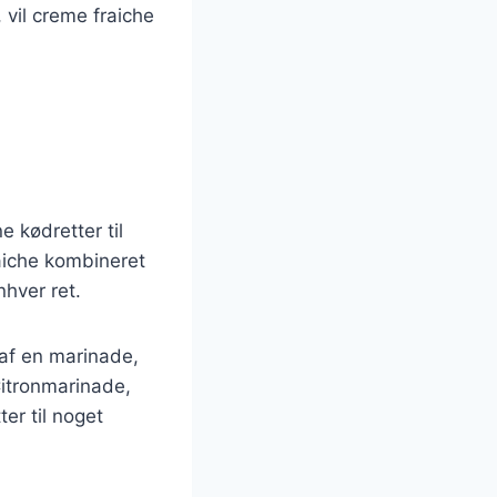
 vil creme fraiche
 kødretter til
aiche kombineret
nhver ret.
 af en marinade,
Citronmarinade,
er til noget