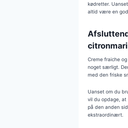
kødretter. Uanset
altid være en god 
Afslutten
citronmar
Creme fraiche og 
noget særligt. D
med den friske sm
Uanset om du brug
vil du opdage, at
på den anden side
ekstraordinært.