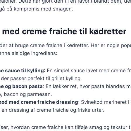
kalorier. Dette har gjort den til en favorit blandt dem, de
 gå på kompromis med smagen.
 med creme fraiche til kødretter
r at bruge creme fraiche i kødretter. Her er nogle popu
nne alsidige ingrediens:
e sauce til kylling
: En simpel sauce lavet med creme fr
der passer perfekt til grillet kylling.
he og bacon pasta
: En lækker ret, hvor pasta blandes 
e, bacon og parmesan.
ekød med creme fraiche dressing
: Svinekød marineret i c
en dressing af creme fraiche og friske urter.
iser, hvordan creme fraiche kan tilføje smag og tekstur ti