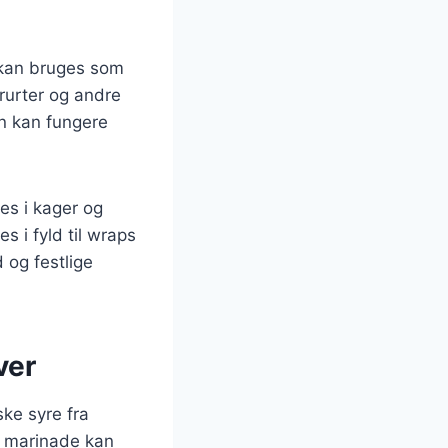
 kan bruges som
rurter og andre
en kan fungere
es i kager og
 i fyld til wraps
 og festlige
ver
ske syre fra
l marinade kan