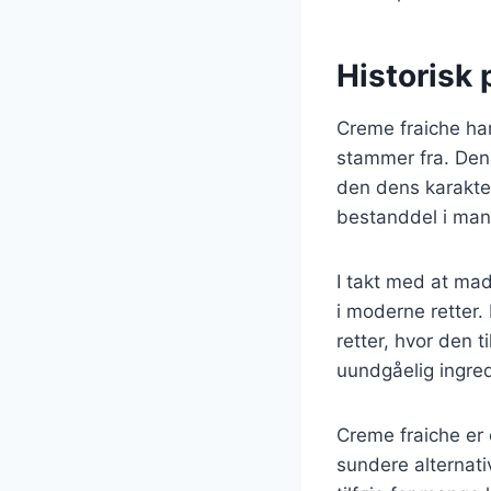
Historisk 
Creme fraiche har
stammer fra. Den 
den dens karakter
bestanddel i man
I takt med at mad
i moderne retter. 
retter, hvor den t
uundgåelig ingre
Creme fraiche er
sundere alternati