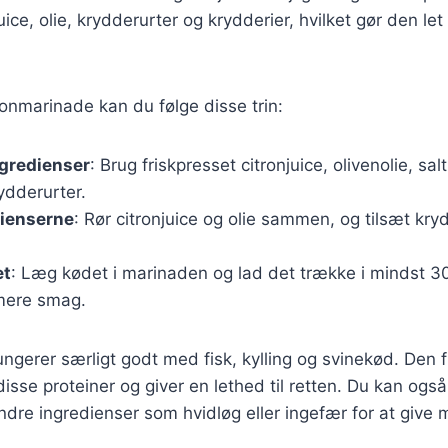
ice, olie, krydderurter og krydderier, hvilket gør den let 
tronmarinade kan du følge disse trin:
ngredienser
: Brug friskpresset citronjuice, olivenolie, sa
ydderurter.
dienserne
: Rør citronjuice og olie sammen, og tilsæt kry
et
: Læg kødet i marinaden og lad det trække i mindst 30
mere smag.
ngerer særligt godt med fisk, kylling og svinekød. Den 
sse proteiner og giver en lethed til retten. Du kan ogs
ndre ingredienser som hvidløg eller ingefær for at give