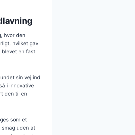
dlavning
g, hvor den
ligt, hvilket gav
 blevet en fast
undet sin vej ind
så i innovative
t den til en
uges som et
ig smag uden at