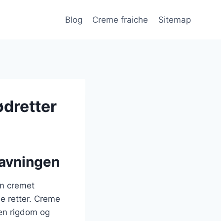
Blog
Creme fraiche
Sitemap
ødretter
lavningen
en cremet
me retter. Creme
 en rigdom og