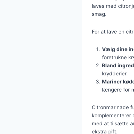
laves med citronju
smag.
For at lave en ci
Vælg dine i
foretrukne kr
Bland ingre
krydderier.
Mariner kød
længere for 
Citronmarinade fu
komplementerer di
med at tilsætte a
ekstra pift.