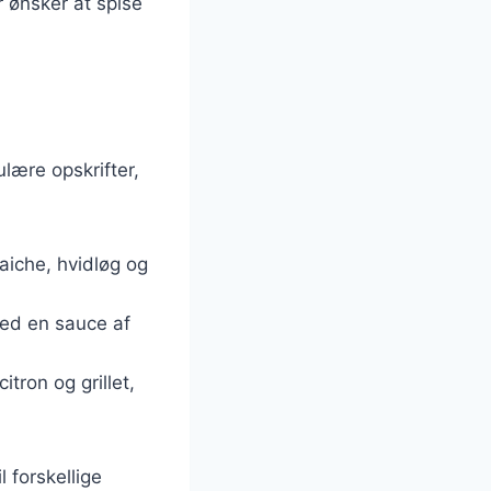
r ønsker at spise
lære opskrifter,
aiche, hvidløg og
med en sauce af
itron og grillet,
l forskellige