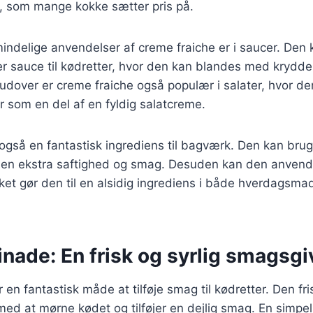
, som mange kokke sætter pris på.
indelige anvendelser af creme fraiche er i saucer. Den
r sauce til kødretter, hvor den kan blandes med krydde
udover er creme fraiche også populær i salater, hvor d
r som en del af en fyldig salatcreme.
også en fantastisk ingrediens til bagværk. Den kan brug
e en ekstra saftighed og smag. Desuden kan den anvendes
ket gør den til en alsidig ingrediens i både hverdagsmad
nade: En frisk og syrlig smagsgi
en fantastisk måde at tilføje smag til kødretter. Den fri
med at mørne kødet og tilføjer en dejlig smag. En simpe