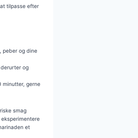
at tilpasse efter
lt, peber og dine
dderurter og
 minutter, gerne
friske smag
å eksperimentere
 marinaden et