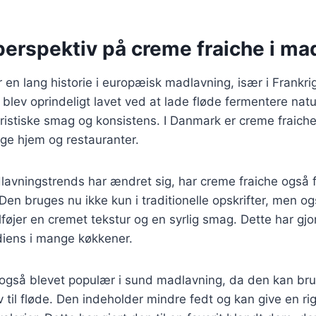
perspektiv på creme fraiche i ma
 en lang historie i europæisk madlavning, især i Frankri
blev oprindeligt lavet ved at lade fløde fermentere natur
istiske smag og konsistens. I Danmark er creme fraiche
ge hjem og restauranter.
lavningstrends har ændret sig, har creme fraiche også f
Den bruges nu ikke kun i traditionelle opskrifter, men og
ilføjer en cremet tekstur og en syrlig smag. Dette har gjor
diens i mange køkkener.
 også blevet populær i sund madlavning, da den kan br
v til fløde. Den indeholder mindre fedt og kan give en r