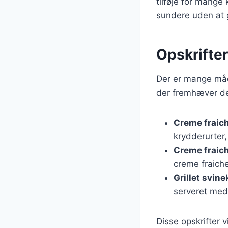
tilføje for mange 
sundere uden at
Opskrifter
Der er mange måde
der fremhæver de
Creme fraich
krydderurter, 
Creme fraic
creme fraich
Grillet svin
serveret med 
Disse opskrifter v