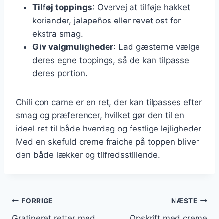
Tilføj toppings
: Overvej at tilføje hakket
koriander, jalapeños eller revet ost for
ekstra smag.
Giv valgmuligheder
: Lad gæsterne vælge
deres egne toppings, så de kan tilpasse
deres portion.
Chili con carne er en ret, der kan tilpasses efter
smag og præferencer, hvilket gør den til en
ideel ret til både hverdag og festlige lejligheder.
Med en skefuld creme fraiche på toppen bliver
den både lækker og tilfredsstillende.
Indlægsnavigation
FORRIGE
NÆSTE
Gratineret retter med
Opskrift med creme