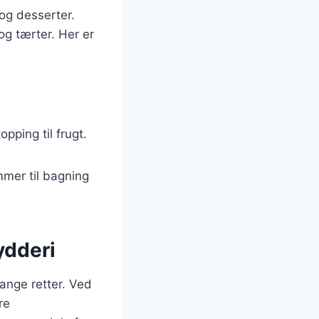
 og desserter.
og tærter. Her er
pping til frugt.
mmer til bagning
ydderi
ange retter. Ved
re