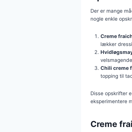
Der er mange måde
nogle enkle opskr
Creme fraic
lækker dressin
Hvidløgsma
velsmagende d
Chili creme 
topping til ta
Disse opskrifter 
eksperimentere me
Creme fra