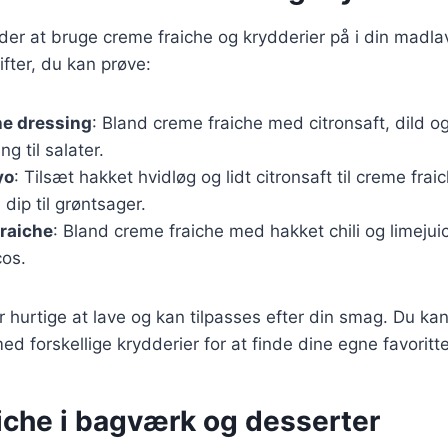
r at bruge creme fraiche og krydderier på i din madlav
ifter, du kan prøve:
he dressing
: Bland creme fraiche med citronsaft, dild og 
g til salater.
yo
: Tilsæt hakket hvidløg og lidt citronsaft til creme frai
ip til grøntsager.
fraiche
: Bland creme fraiche med hakket chili og limejuic
cos.
er hurtige at lave og kan tilpasses efter din smag. Du ka
d forskellige krydderier for at finde dine egne favoritte
iche i bagværk og desserter