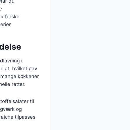
 Når du
e
 udforske,
erier.
ndelse
dlavning i
ligt, hvilket gav
 i mange køkkener
elle retter.
ffelsalater til
agværk og
raiche tilpasses