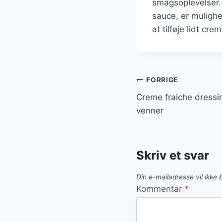
smagsoplevelser. 
sauce, er muligh
at tilføje lidt cre
Indlægsnavi
FORRIGE
Creme fraiche dressin
venner
Skriv et svar
Din e-mailadresse vil ikke b
Kommentar
*