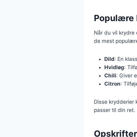
Populære k
Når du vil krydre
de mest populære
Dild
: En klas
Hvidløg
: Til
Chili
: Giver 
Citron
: Tilfø
Disse krydderier 
passer til din ret
Opskrifte