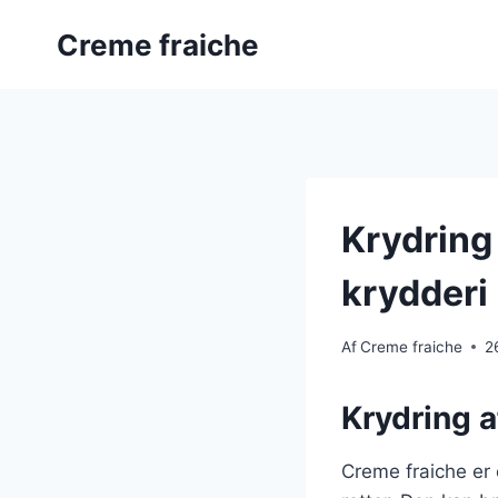
Fortsæt
Creme fraiche
til
indhold
Krydring 
krydderi
Af
Creme fraiche
2
Krydring a
Creme fraiche er 