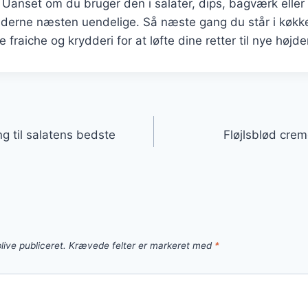
Uanset om du bruger den i salater, dips, bagværk eller
ederne næsten uendelige. Så næste gang du står i køkke
me fraiche og krydderi for at løfte dine retter til nye højde
gation
g til salatens bedste
Fløjlsblød crem
live publiceret.
Krævede felter er markeret med
*