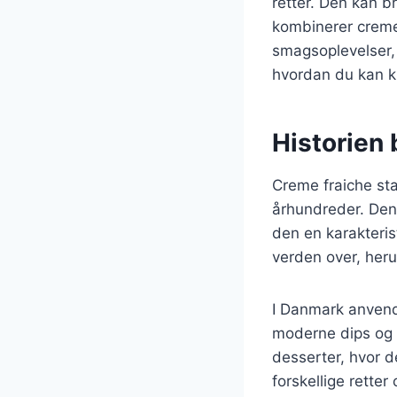
retter. Den kan b
kombinerer creme 
smagsoplevelser, d
hvordan du kan kr
Historien
Creme fraiche st
århundreder. Den 
den en karakteris
verden over, heru
I Danmark anvende
moderne dips og 
desserter, hvor d
forskellige retter