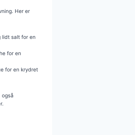
ning. Her er
lidt salt for en
che for en
e for en krydret
n også
r.