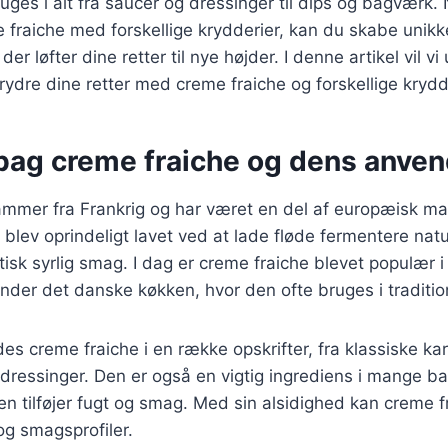
ruges i alt fra saucer og dressinger til dips og bagværk.
fraiche med forskellige krydderier, kan du skabe unikk
er løfter dine retter til nye højder. I denne artikel vil vi
ydre dine retter med creme fraiche og forskellige krydd
 bag creme fraiche og dens anve
ammer fra Frankrig og har været en del af europæisk ma
blev oprindeligt lavet ved at lade fløde fermentere natur
tisk syrlig smag. I dag er creme fraiche blevet populær
nder det danske køkken, hvor den ofte bruges i tradition
s creme fraiche i en række opskrifter, fra klassiske karto
dressinger. Den er også en vigtig ingrediens i mange b
en tilføjer fugt og smag. Med sin alsidighed kan creme f
 og smagsprofiler.