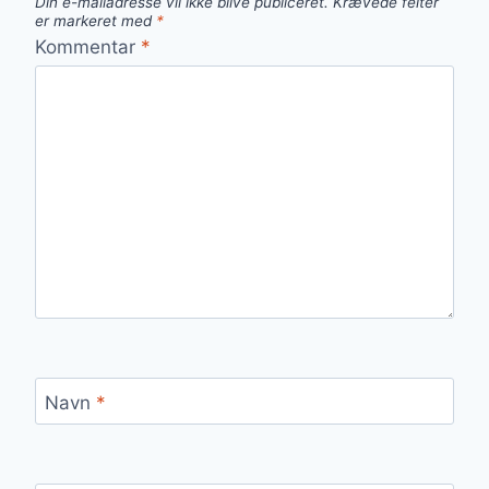
Din e-mailadresse vil ikke blive publiceret.
Krævede felter
er markeret med
*
Kommentar
*
Navn
*