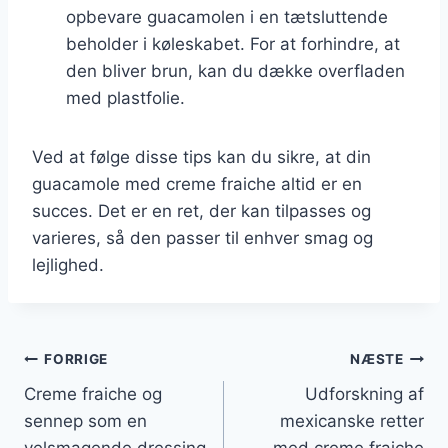
opbevare guacamolen i en tætsluttende
beholder i køleskabet. For at forhindre, at
den bliver brun, kan du dække overfladen
med plastfolie.
Ved at følge disse tips kan du sikre, at din
guacamole med creme fraiche altid er en
succes. Det er en ret, der kan tilpasses og
varieres, så den passer til enhver smag og
lejlighed.
Indlægsnavigation
FORRIGE
NÆSTE
Creme fraiche og
Udforskning af
sennep som en
mexicanske retter
velsmagende dressing
med creme fraiche