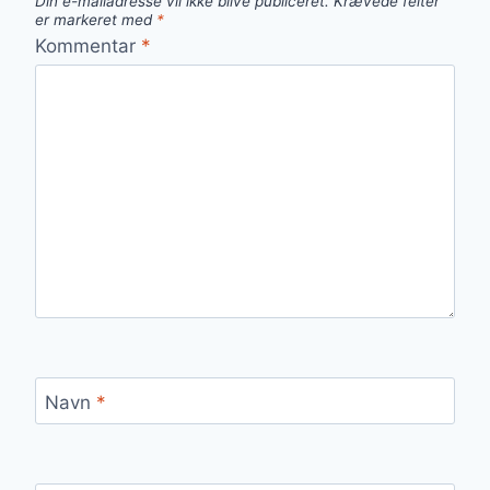
Din e-mailadresse vil ikke blive publiceret.
Krævede felter
er markeret med
*
Kommentar
*
Navn
*