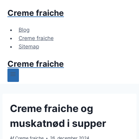
Fortsæt
Creme fraiche
til
indhold
Blog
Creme fraiche
Sitemap
Creme fraiche
Creme fraiche og
muskatnød i supper
Af
Creme fraiche
26. december 2024