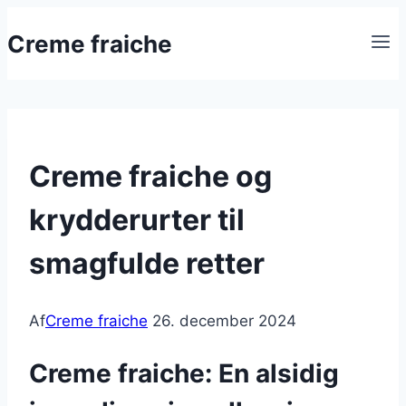
Fortsæt
Creme fraiche
til
indhold
Creme fraiche og
krydderurter til
smagfulde retter
Af
Creme fraiche
26. december 2024
Creme fraiche: En alsidig