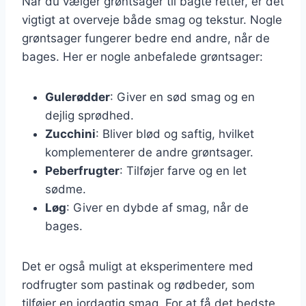
Når du vælger grøntsager til bagte retter, er det
vigtigt at overveje både smag og tekstur. Nogle
grøntsager fungerer bedre end andre, når de
bages. Her er nogle anbefalede grøntsager:
Gulerødder
: Giver en sød smag og en
dejlig sprødhed.
Zucchini
: Bliver blød og saftig, hvilket
komplementerer de andre grøntsager.
Peberfrugter
: Tilføjer farve og en let
sødme.
Løg
: Giver en dybde af smag, når de
bages.
Det er også muligt at eksperimentere med
rodfrugter som pastinak og rødbeder, som
tilføjer en jordagtig smag. For at få det bedste