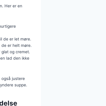
n. Her er en
hurtigere
il de er let møre.
 de er helt møre.
r glat og cremet.
men lad den ikke
n også justere
 tyndere suppe.
ndelse