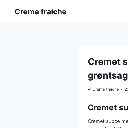
Fortsæt
Creme fraiche
til
indhold
Cremet s
grøntsag
Af
Creme fraiche
2
Cremet su
Cremet suppe med