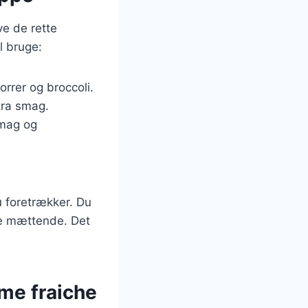
ve de rette
l bruge:
rrer og broccoli.
stra smag.
smag og
u foretrækker. Du
ere mættende. Det
me fraiche