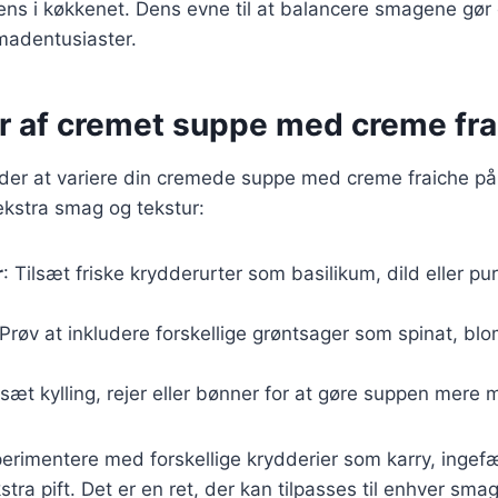
iens i køkkenet. Dens evne til at balancere smagene gør d
madentusiaster.
er af cremet suppe med creme fra
er at variere din cremede suppe med creme fraiche på.
e ekstra smag og tekstur:
r
: Tilsæt friske krydderurter som basilikum, dild eller pur
 Prøv at inkludere forskellige grøntsager som spinat, blo
ilsæt kylling, rejer eller bønner for at gøre suppen mere
rimentere med forskellige krydderier som karry, ingefær e
tra pift. Det er en ret, der kan tilpasses til enhver smag