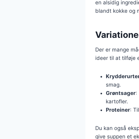
en alsidig ingred
blandt kokke og 
Variation
Der er mange måd
ideer til at tilføj
Krydderurte
smag.
Grøntsager
:
kartofler.
Proteiner
: T
Du kan også ekspe
give suppen et eks