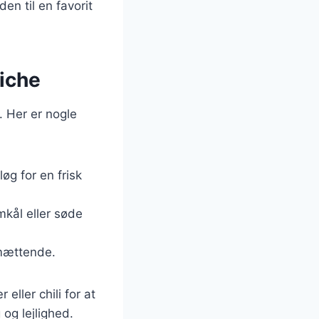
en til en favorit
iche
 Her er nogle
løg for en frisk
mkål eller søde
 mættende.
ller chili for at
 og lejlighed.