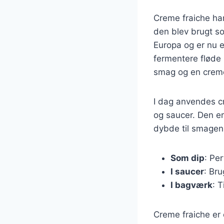
Creme fraiche har 
den blev brugt so
Europa og er nu e
fermentere fløde m
smag og en creme
I dag anvendes cr
og saucer. Den er
dybde til smagen.
Som dip
: Per
I saucer
: Bru
I bagværk
: T
Creme fraiche er 