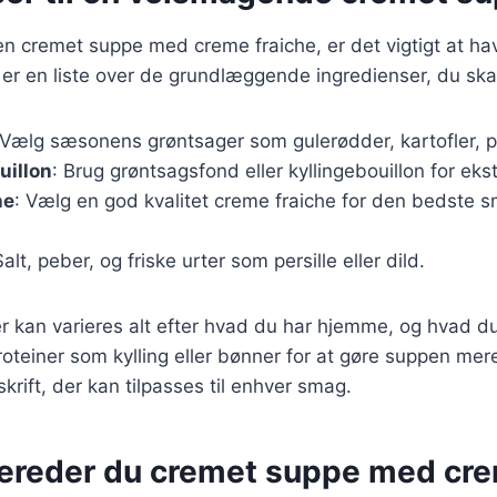
en cremet suppe med creme fraiche, er det vigtigt at ha
 er en liste over de grundlæggende ingredienser, du ska
 Vælg sæsonens grøntsager som gulerødder, kartofler, po
uillon
: Brug grøntsagsfond eller kyllingebouillon for ek
he
: Vælg en god kvalitet creme fraiche for den bedste 
Salt, peber, og friske urter som persille eller dild.
r kan varieres alt efter hvad du har hjemme, og hvad d
proteiner som kylling eller bønner for at gøre suppen m
skrift, der kan tilpasses til enhver smag.
bereder du cremet suppe med cre