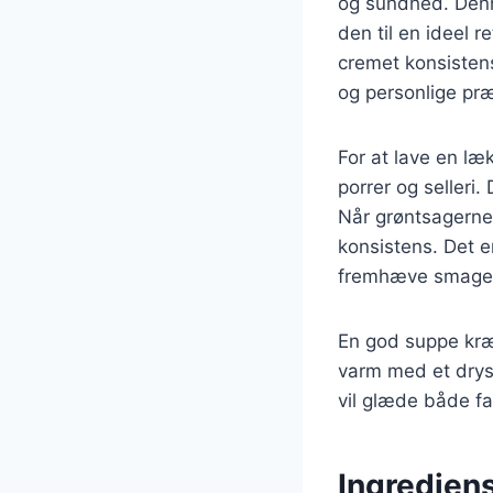
og sundhed. Denn
den til en ideel 
cremet konsisten
og personlige pr
For at lave en læ
porrer og selleri
Når grøntsagerne 
konsistens. Det er
fremhæve smage
En god suppe kræ
varm med et drys 
vil glæde både fa
Ingredien