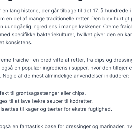
en lang historie, der går tilbage til det 17. århundrede i
m en del af mange traditionelle retter. Den blev hurtigt 
n uundgåelig ingrediens i mange køkkener. Creme fraich
ed specifikke bakteriekulturer, hvilket giver den en kara
t konsistens.
eme fraiche i en bred vifte af retter, fra dips og dressin
 også en populær ingrediens i supper, hvor den tilføjer 
 Nogle af de mest almindelige anvendelser inkluderer:
fekt til grøntsagsstænger eller chips.
ges til at lave lækre saucer til kødretter.
ilsættes til kager og tærter for ekstra fugtighed.
også en fantastisk base for dressinger og marinader, hvil