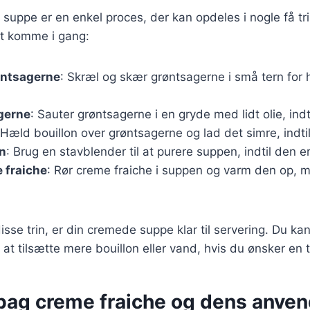
 suppe er en enkel proces, der kan opdeles i nogle få tri
 at komme i gang:
øntsagerne
: Skræl og skær grøntsagerne i små tern for 
gerne
: Sauter grøntsagerne i en gryde med lidt olie, indt
 Hæld bouillon over grøntsagerne og lad det simre, indtil
n
: Brug en stavblender til at purere suppen, indtil den e
 fraiche
: Rør creme fraiche i suppen og varm den op, 
isse trin, er din cremede suppe klar til servering. Du ka
at tilsætte mere bouillon eller vand, hvis du ønsker en
 bag creme fraiche og dens anve