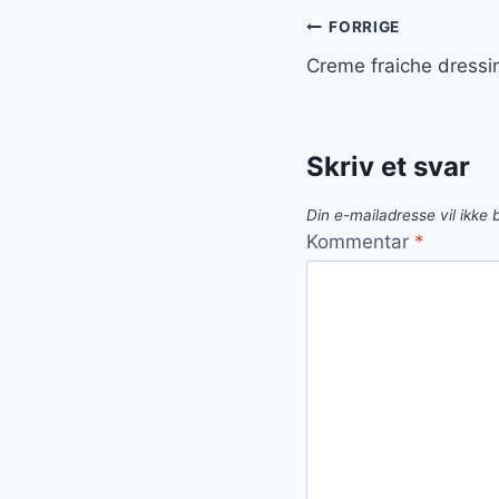
Indlægsnavi
FORRIGE
Creme fraiche dressing
Skriv et svar
Din e-mailadresse vil ikke b
Kommentar
*