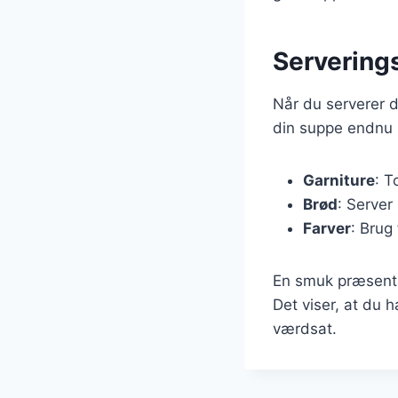
Servering
Når du serverer d
din suppe endnu
Garniture
: T
Brød
: Server
Farver
: Brug 
En smuk præsentat
Det viser, at du h
værdsat.