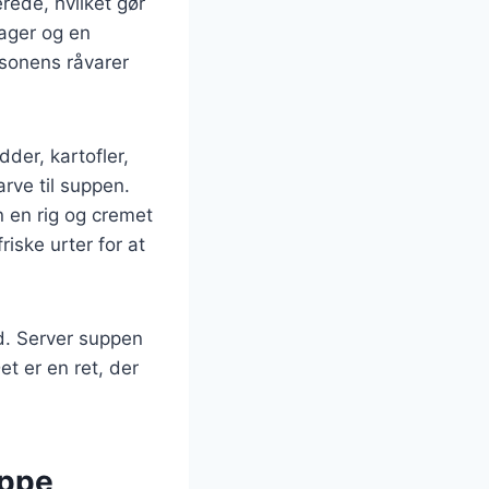
rede, hvilket gør
sager og en
æsonens råvarer
der, kartofler,
rve til suppen.
n en rig og cremet
riske urter for at
d. Server suppen
t er en ret, der
uppe