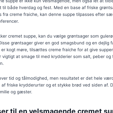
e suppe er ikke kun velsmagende, men også let at tilbe
ret til både hverdag og fest. Med en base af friske grønt
s fra creme fraiche, kan denne suppe tilpasses efter s
æferencer.
kker cremet suppe, kan du vælge grøntsager som gulerød
. Disse grøntsager giver en god smagsbund og en dejlig fa
er kogt møre, tilsættes creme fraiche for at give suppe
 vigtigt at smage til med krydderier som salt, peber og f
n.
ver tid og tålmodighed, men resultatet er det hele vær
af friske krydderurter og et stykke brød ved siden af. De
milie og gæster.
ser til en velsmagende cremet s