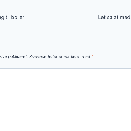
gation
 til boller
Let salat med
live publiceret.
Krævede felter er markeret med
*