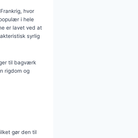
 Frankrig, hvor
populær i hele
e er lavet ved at
kteristisk syrlig
ger til bagværk
en rigdom og
ket gør den til