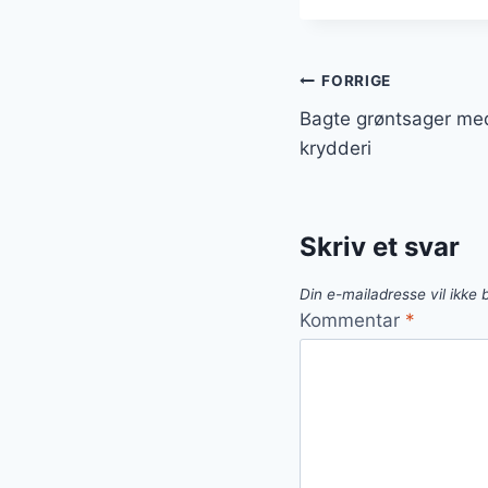
Indlægsnavi
FORRIGE
Bagte grøntsager med
krydderi
Skriv et svar
Din e-mailadresse vil ikke b
Kommentar
*