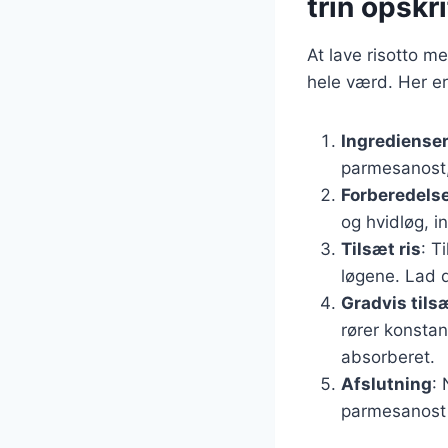
trin opskri
At lave risotto m
hele værd. Her er
Ingrediense
parmesanost, 
Forberedels
og hvidløg, in
Tilsæt ris
: T
løgene. Lad d
Gradvis tils
rører konstan
absorberet.
Afslutning
:
parmesanost t