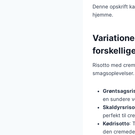
Denne opskrift ka
hjemme.
Variatione
forskelli
Risotto med creme
smagsoplevelser. H
Grøntsagsri
en sundere v
Skaldyrsriso
perfekt til cr
Kødrisotto
: 
den cremede 