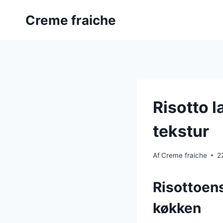
Fortsæt
Creme fraiche
til
indhold
Risotto 
tekstur
Af
Creme fraiche
2
Risottoens
køkken