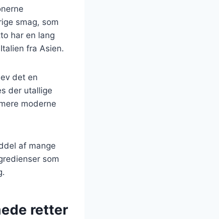
ionerne
 rige smag, som
tto har en lang
Italien fra Asien.
lev det en
s der utallige
il mere moderne
anddel af mange
ngredienser som
g.
mede retter