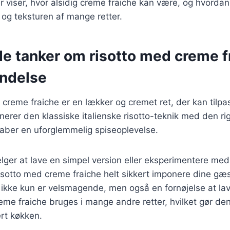
 viser, hvor alsidig creme fraiche kan være, og hvorda
og teksturen af mange retter.
de tanker om risotto med creme f
ndelse
 creme fraiche er en lækker og cremet ret, der kan tilpas
erer den klassiske italienske risotto-teknik med den r
skaber en uforglemmelig spiseoplevelse.
er at lave en simpel version eller eksperimentere med 
 risotto med creme fraiche helt sikkert imponere dine gæs
r ikke kun er velsmagende, men også en fornøjelse at la
eme fraiche bruges i mange andre retter, hvilket gør den
ert køkken.