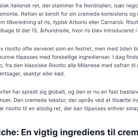
sisk italiensk ret, der stammer fra Norditalien, især reg
emonte. Retten er kendt for sin cremede konsistens og
tilberedning af ris, typisk Arborio eller Carnaroli. Riso
tilbage til det 15. århundrede, hvor ris blev introduceret i 
v risotto ofte serveret som en festret, men med tiden b
kunne tilpasses med forskellige ingredienser. I dag finde
tto, fra den klassiske Risotto alla Milanese med safran t
ntsager, skaldyr eller kød.
ritet har spredt sig globalt, og den er nu en fast best
nuer. Den cremede tekstur, der opnås ved at tilsætte i
ør risotto til en alsidig ret, der kan tilpasses enhver sma
che: En vigtig ingrediens til cre