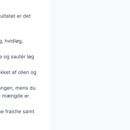
ultatet er det
g, hvidløg,
e og sautér løg
ækket af olien og
 gangen, mens du
ere mængde er
me fraiche samt