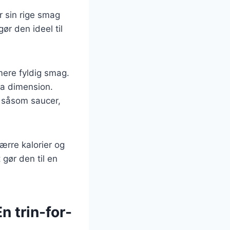
r sin rige smag
r den ideel til
mere fyldig smag.
tra dimension.
, såsom saucer,
ærre kalorier og
gør den til en
n trin-for-