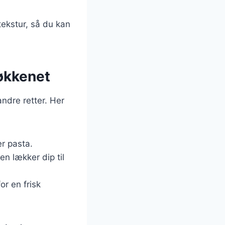
tekstur, så du kan
køkkenet
ndre retter. Her
er pasta.
en lækker dip til
for en frisk