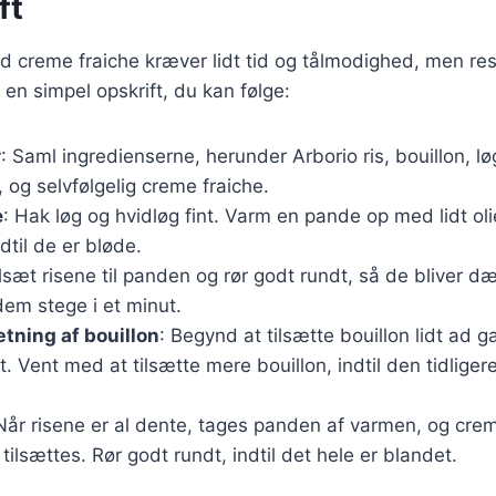
ft
ed creme fraiche kræver lidt tid og tålmodighed, men res
 en simpel opskrift, du kan følge:
r
: Saml ingredienserne, herunder Arborio ris, bouillon, lø
og selvfølgelig creme fraiche.
e
: Hak løg og hvidløg fint. Varm en pande op med lidt oli
dtil de er bløde.
ilsæt risene til panden og rør godt rundt, så de bliver d
em stege i et minut.
ætning af bouillon
: Begynd at tilsætte bouillon lidt ad
t. Vent med at tilsætte mere bouillon, indtil den tidlig
 Når risene er al dente, tages panden af varmen, og cre
ilsættes. Rør godt rundt, indtil det hele er blandet.