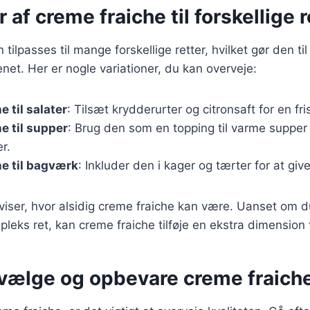
 af creme fraiche til forskellige r
tilpasses til mange forskellige retter, hvilket gør den ti
enet. Her er nogle variationer, du kan overveje:
 til salater
: Tilsæt krydderurter og citronsaft for en fr
e til supper
: Brug den som en topping til varme supper fo
r.
e til bagværk
: Inkluder den i kager og tærter for at giv
 viser, hvor alsidig creme fraiche kan være. Uanset om d
mpleks ret, kan creme fraiche tilføje en ekstra dimension 
t vælge og opbevare creme fraich