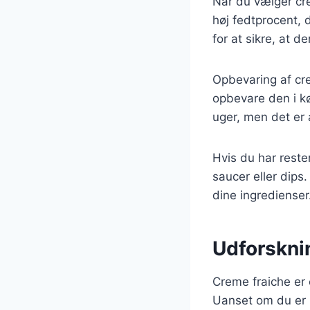
Når du vælger cre
høj fedtprocent, 
for at sikre, at d
Opbevaring af cre
opbevare den i kø
uger, men det er a
Hvis du har reste
saucer eller dips
dine ingredienser
Udforskni
Creme fraiche er 
Uanset om du er p