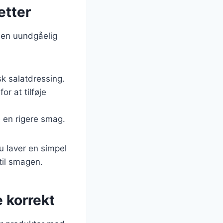
etter
l en uundgåelig
isk salatdressing.
r at tilføje
e en rigere smag.
u laver en simpel
til smagen.
e korrekt