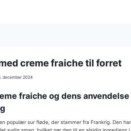
med creme fraiche til forret
1. december 2024
reme fraiche og dens anvendelse 
ng
en populær sur fløde, der stammer fra Frankrig. Den ha
et syrlig smag, hvilket gør den til en alsidig ingrediens 