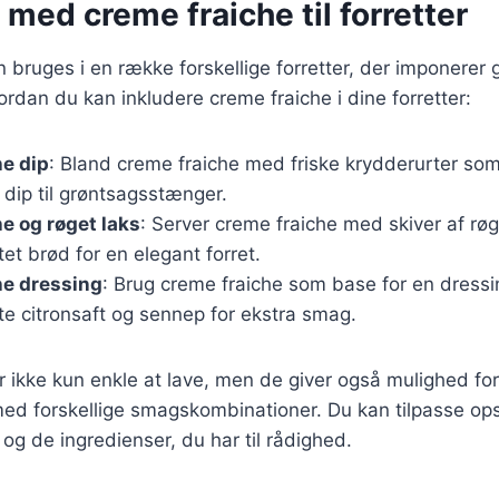
 med creme fraiche til forretter
 bruges i en række forskellige forretter, der imponerer
vordan du kan inkludere creme fraiche i dine forretter:
e dip
: Bland creme fraiche med friske krydderurter som
 dip til grøntsagsstænger.
e og røget laks
: Server creme fraiche med skiver af rø
istet brød for en elegant forret.
he dressing
: Brug creme fraiche som base for en dressing
te citronsaft og sennep for ekstra smag.
er ikke kun enkle at lave, men de giver også mulighed for
d forskellige smagskombinationer. Du kan tilpasse opsk
og de ingredienser, du har til rådighed.