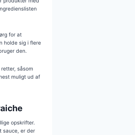
ter produkter med
ngredienslisten
ørg for at
holde sig i flere
 bruger den.
 retter, såsom
mest muligt ud af
raiche
ige opskrifter.
t sauce, er der