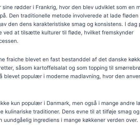
 sine rødder i Frankrig, hvor den blev udviklet som en 
på. Den traditionelle metode involverede at lade fløden
t gav den dens karakteristiske smag og konsistens. I dag
 ved at tilsætte kulturer til fløde, hvilket fremskynder
cessen.
e fraiche blevet en fast bestanddel af det danske køkk
etter, såsom kartoffelsalat og som topping til smørrebr
å blevet populær i moderne madlavning, hvor den anvend
 ikke kun populær i Danmark, men også i mange andre l
e kulinariske traditioner. Dens evne til at tilføje smag og 
 en uundgåelig ingrediens i mange køkkener verden over.