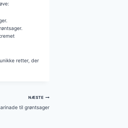
røve:
ger.
røntsager.
 cremet
nikke retter, der
NÆSTE
arinade til grøntsager