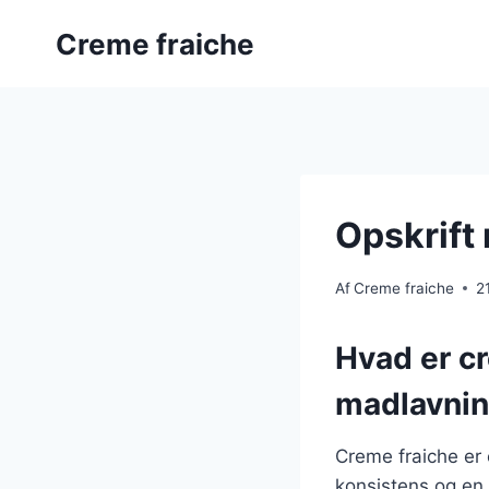
Fortsæt
Creme fraiche
til
indhold
Opskrift 
Af
Creme fraiche
2
Hvad er c
madlavni
Creme fraiche er 
konsistens og en l