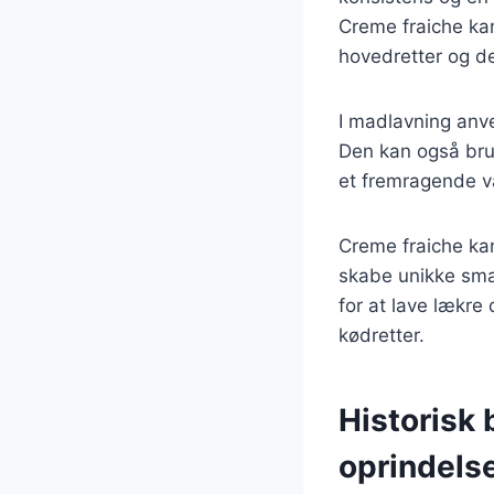
Creme fraiche kan 
hovedretter og de
I madlavning anve
Den kan også brug
et fremragende va
Creme fraiche kan
skabe unikke sma
for at lave lækre 
kødretter.
Historisk
oprindels