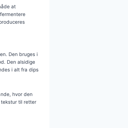
måde at
 fermentere
 produceres
en. Den bruges i
ød. Den alsidige
es i alt fra dips
ande, hvor den
tekstur til retter