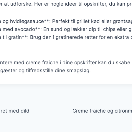
at udforske. Her er nogle ideer til opskrifter, du kan p
og hvidløgssauce**: Perfekt til grillet kød eller grøntsa
 med avocado**: En sund og lækker dip til chips eller g
til gratin**: Brug den i gratinerede retter for en ekstra
tere med creme fraiche i dine opskrifter kan du skabe u
 gæster og tilfredsstille dine smagsløg.
gation
eret med dild
Creme fraiche og citronm