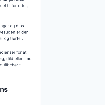
l til forretter,
nger og dips.
. Desuden er den
er og tærter.
dienser for at
, dild eller lime
 tilbehør til
ens