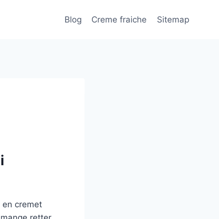
Blog
Creme fraiche
Sitemap
i
r en cremet
i mange retter.