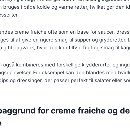
bruges i både kolde og varme retter, hvilket gør den idee
sserter.
ndes creme fraiche ofte som en base for saucer, dressi
es til at give en rigere smag til supper og gryderetter
lg til bagværk, hvor den kan tilføje fugt og smag til kag
 også kombineres med forskellige krydderurter og ingre
gsoplevelser. For eksempel kan den blandes med hvidløg
dips og dressinger, der passer perfekt til salater eller som
 baggrund for creme fraiche og d
e