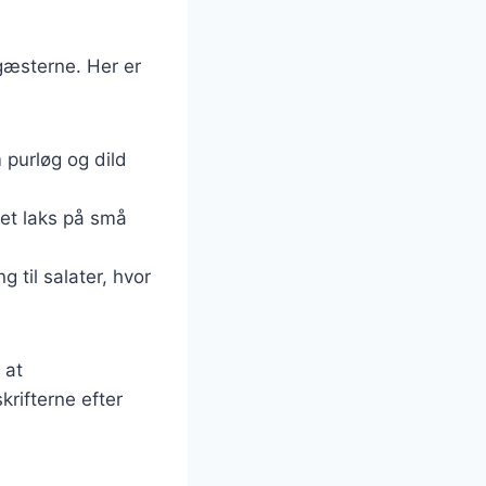
 gæsterne. Her er
 purløg og dild
get laks på små
 til salater, hvor
 at
rifterne efter