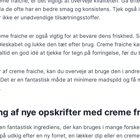
me fraiche, er det vigtigt at overveje kvaliteten. Gå ef
da de ofte har en bedre smag og konsistens. Tjek også i
er ikke er unødvendige tilsætningsstoffer.
me fraiche er også vigtig for at bevare dens friskhed. S
leskabet og lukke den tæt efter brug. Creme fraiche kan 
ltid en god idé at tjekke for tegn på forringelse, før du
r af creme fraiche, kan du overveje at bruge den i andre
. Det er en fantastisk måde at minimere madspild og få 
.
ng af nye opskrifter med creme f
en fantastisk ingrediens, der kan bruges i mange forskell
å udkig efter en ny forret, en lækker dip eller en creme