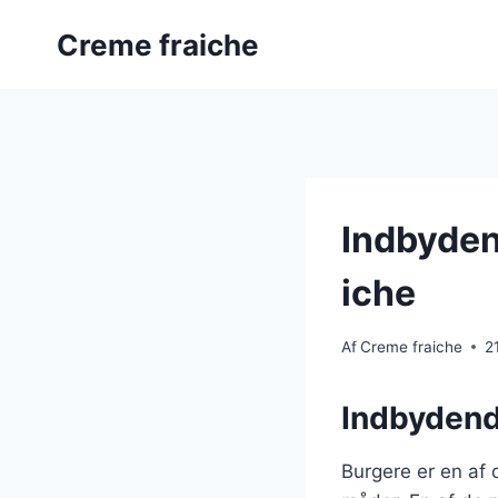
Fortsæt
Creme fraiche
til
indhold
Indbyden
iche
Af
Creme fraiche
2
Indbydend
Burgere er en af 