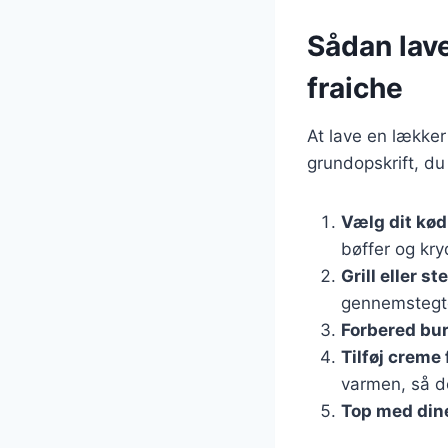
Sådan lav
fraiche
At lave en lækker
grundopskrift, du
Vælg dit kød
bøffer og kry
Grill eller s
gennemstegte
Forbered bur
Tilføj creme 
varmen, så de
Top med dine