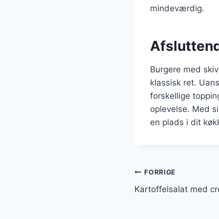
mindeværdig.
Afslutten
Burgere med skive
klassisk ret. Uan
forskellige toppin
oplevelse. Med si
en plads i dit kø
Indlægsnavi
FORRIGE
Kartoffelsalat med c