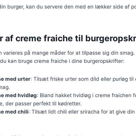
din burger, kan du servere den med en lækker side af pom
r af creme fraiche til burgeropskr
 varieres på mange måder for at tilpasse sig din smag.
n du kan bruge creme fraiche i dine burgeropskrifter:
he med urter
: Tilsæt friske urter som dild eller purløg ti
smag.
he med hvidløg
: Bland hakket hvidløg i creme fraichen 
, der passer perfekt til kødretter.
e med chili
: Tilsæt lidt chili eller sriracha for at give di