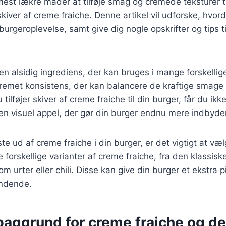
est lækre måder at tilføje smag og cremede teksturer ti
skiver af creme fraiche. Denne artikel vil udforske, hvor
urgeroplevelse, samt give dig nogle opskrifter og tips ti
en alsidig ingrediens, der kan bruges i mange forskellige
g cremet konsistens, der kan balancere de kraftige smage
 tilføjer skiver af creme fraiche til din burger, får du ik
n visuel appel, der gør din burger endnu mere indbyde
te ud af creme fraiche i din burger, er det vigtigt at væl
 forskellige varianter af creme fraiche, fra den klassiske 
 urter eller chili. Disse kan give din burger et ekstra p
ndende.
 baggrund for creme fraiche og d