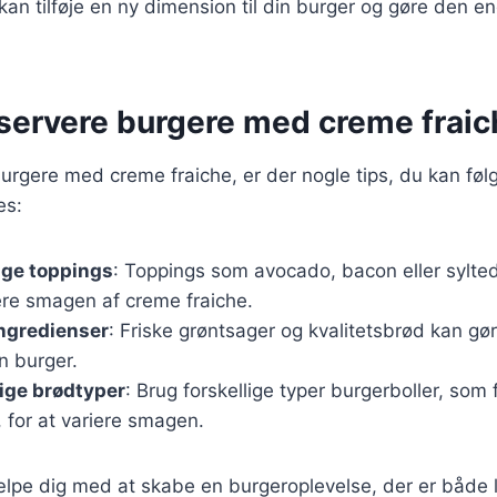
 kan tilføje en ny dimension til din burger og gøre den 
t servere burgere med creme frai
urgere med creme fraiche, er der nogle tips, du kan følge
es:
ige toppings
: Toppings som avocado, bacon eller sylte
e smagen af creme fraiche.
ingredienser
: Friske grøntsager og kvalitetsbrød kan gøre
n burger.
lige brødtyper
: Brug forskellige typer burgerboller, som 
, for at variere smagen.
jælpe dig med at skabe en burgeroplevelse, der er både