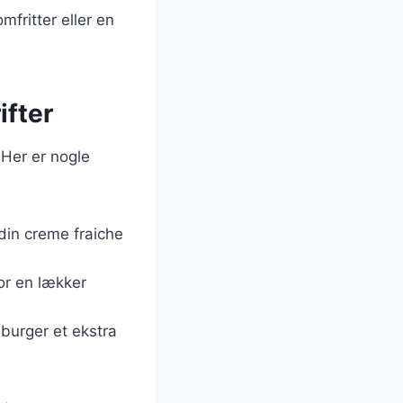
fritter eller en
ifter
 Her er nogle
l din creme fraiche
for en lækker
n burger et ekstra