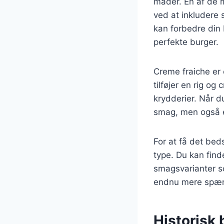
måder. En af de m
ved at inkludere 
kan forbedre din b
perfekte burger.
Creme fraiche er 
tilføjer en rig o
krydderier. Når du
smag, men også e
For at få det beds
type. Du kan finde
smagsvarianter som
endnu mere spæ
Historisk