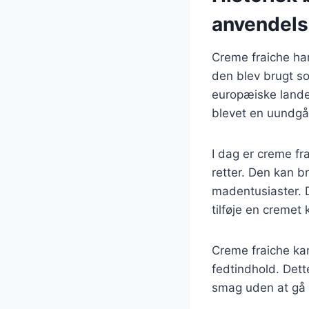
anvendel
Creme fraiche har 
den blev brugt so
europæiske lande
blevet en uundgåel
I dag er creme fr
retter. Den kan br
madentusiaster. 
tilføje en cremet k
Creme fraiche kan
fedtindhold. Dett
smag uden at gå