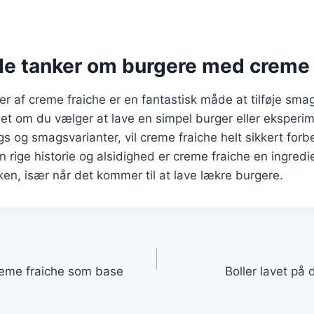
de tanker om burgere med creme 
r af creme fraiche er en fantastisk måde at tilføje smag 
set om du vælger at lave en simpel burger eller eksper
gs og smagsvarianter, vil creme fraiche helt sikkert forb
n rige historie og alsidighed er creme fraiche en ingredi
kken, især når det kommer til at lave lækre burgere.
gation
reme fraiche som base
Boller lavet på