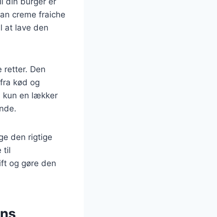
l din burger er
dan creme fraiche
l at lave den
 retter. Den
 fra kød og
ke kun en lækker
nde.
ge den rigtige
til
ift og gøre den
ens