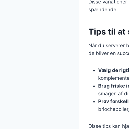
Disse variationer
spændende.
Tips til a
Når du serverer b
de bliver en succ
Vælg de rigt
komplementer
Brug friske 
smagen af di
Prøv forskel
briocheboller
Disse tips kan h