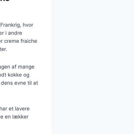
 Frankrig, hvor
ær i andre
r creme fraiche
ter.
smagen af mange
andt kokke og
dens evne til at
har et lavere
de en lækker