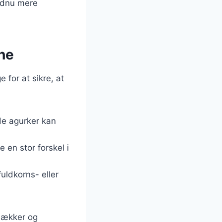
endnu mere
che
 for at sikre, at
de agurker kan
 en stor forskel i
fuldkorns- eller
 lækker og