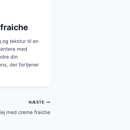
fraiche
og tekstur til en
imentere med
edre din
ens, der fortjener
NÆSTE
 dej med creme fraiche