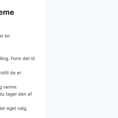
reme
er en
ing. Form det til
ndtil de er
og varme.
 du tager den af
ter eget valg.