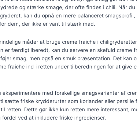
ydrede og stærke smage, der ofte findes i chili. Når du 
hiligryderet, kan du opnå en mere balanceret smagsprofil,
for dem, der ikke er vant til stærk mad.
indelige måder at bruge creme fraiche i chiligryderette
en er færdigtilberedt, kan du servere en skefuld creme 
 tilføjer smag, men også en smuk præsentation. Det kan
me fraiche ind i retten under tilberedningen for at give
 eksperimentere med forskellige smagsvarianter af crem
ilsætte friske krydderurter som koriander eller persille f
til retten. Dette gør ikke kun retten mere interessant, me
rdel ved at inkludere friske ingredienser.