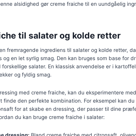
Denne alsidighed gør creme fraiche til en uundgåelig in
che til salater og kolde retter
n fremragende ingrediens til salater og kolde retter, da 
 og en let syrlig smag. Den kan bruges som base for dre
 forskellige salater. En klassisk anvendelse er i kartoffe
lækker og fyldig smag.
dressing med creme fraiche, kan du eksperimentere med 
at finde den perfekte kombination. For eksempel kan du 
onsaft for at skabe en dressing, der passer til dine præf
hvordan du kan bruge creme fraiche i salater:
e dressing:
Bland creme fraiche med citronsaft, oliveno