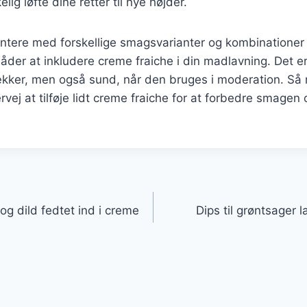
lig løfte dine retter til nye højder.
ntere med forskellige smagsvarianter og kombinationer
er at inkludere creme fraiche i din madlavning. Det er
lækker, men også sund, når den bruges i moderation. S
rvej at tilføje lidt creme fraiche for at forbedre smagen
gation
 dild fedtet ind i creme
Dips til grøntsager 