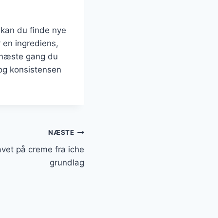
 kan du finde nye
 en ingrediens,
å næste gang du
 og konsistensen
NÆSTE
lavet på creme fra iche
grundlag