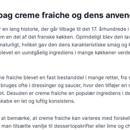
 bag creme fraiche og dens anve
en lang historie, der går tilbage til det 17. århundrede i
m en del af det franske køkken. Oprindeligt blev den la
naturligt, hvilket gav den dens karakteristiske smag og 
 blevet en uundgåelig ingrediens i mange køkkener verd
e fraiche blevet en fast bestanddel i mange retter, fra s
ruges ofte i dressinger og saucer, hvor den tilføjer en
ret. Desuden er creme fraiche en populær ingrediens i d
skabe en let og luftig konsistens.
 at bemærke, at creme fraiche kan varieres med forskell
an tilsætte vanilje til dessertopskrifter eller lime og chi