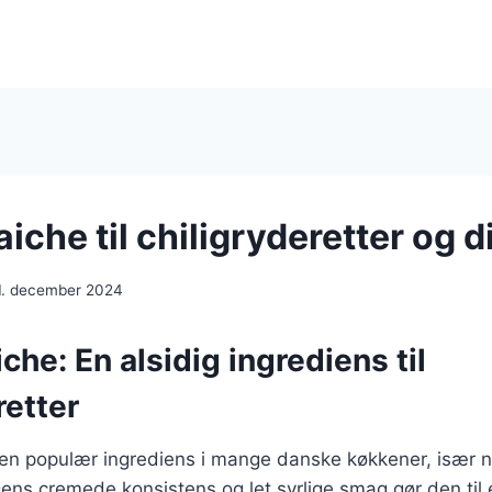
iche til chiligryderetter og d
1. december 2024
che: En alsidig ingrediens til
retter
 en populær ingrediens i mange danske køkkener, især n
 Dens cremede konsistens og let syrlige smag gør den til 