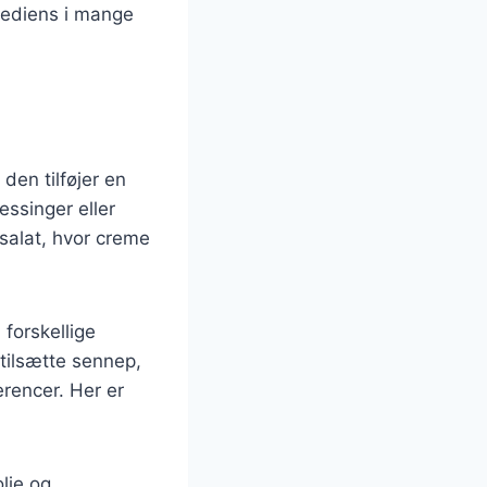
grediens i mange
den tilføjer en
ssinger eller
lsalat, hvor creme
forskellige
tilsætte sennep,
erencer. Her er
lie og