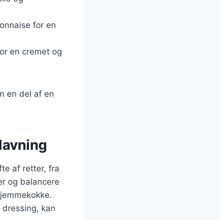
onnaise for en
for en cremet og
om en del af en
lavning
e af retter, fra
rer og balancere
 hjemmekokke.
 dressing, kan