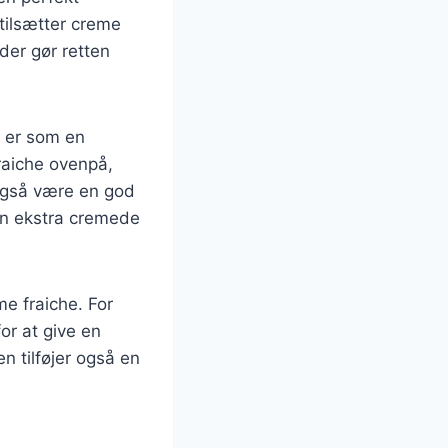
tilsætter creme
 der gør retten
r er som en
fraiche ovenpå,
 også være en god
 en ekstra cremede
e fraiche. For
or at give en
n tilføjer også en