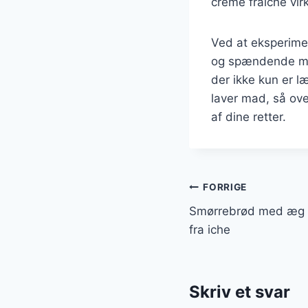
creme fraiche virke
Ved at eksperime
og spændende måd
der ikke kun er 
laver mad, så ove
af dine retter.
Indlægsnavi
FORRIGE
Smørrebrød med æg og
fra iche
Skriv et svar