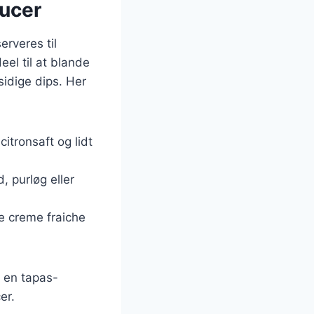
aucer
rveres til
eel til at blande
sidige dips. Her
itronsaft og lidt
, purløg eller
e creme fraiche
f en tapas-
er.