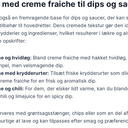
 med creme fraiche til dips og s
også en fremragende base for dips og saucer, der kan se
tilbehør til hovedretter. Dens cremede tekstur gør den id
ydderier og ingredienser, hvilket resulterer i lækre og al
 opskrifter:
e og hvidløg:
Bland creme fraiche med hakket hvidløg, c
simpel, men velsmagende dip.
he med krydderurter:
Tilsæt friske krydderurter som dild
 creme fraiche for en frisk og aromatisk dip.
e og chili:
For dem, der elsker lidt varme, kan du bland
ili og limejuice for en spicy dip.
erveres med grøntsagsstænger, chips eller som en del a
hurtige at lave og kan tilpasses efter smag og præferenc