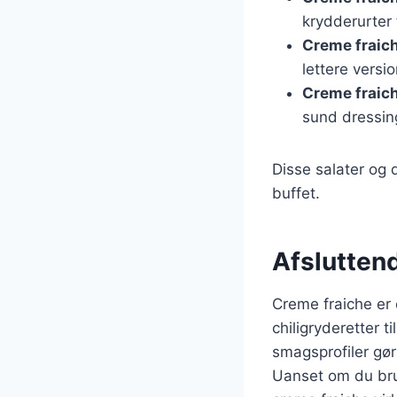
krydderurter 
Creme fraiche
lettere versio
Creme fraic
sund dressin
Disse salater og 
buffet.
Afslutten
Creme fraiche er e
chiligryderetter t
smagsprofiler gør
Uanset om du brug