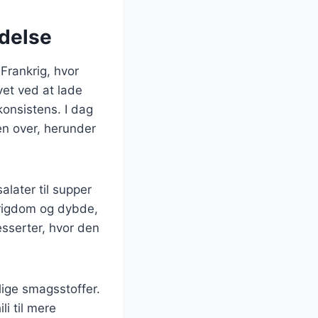
ndelse
 Frankrig, hvor
vet ved at lade
konsistens. I dag
en over, herunder
alater til supper
 rigdom og dybde,
esserter, hvor den
ige smagsstoffer.
li til mere