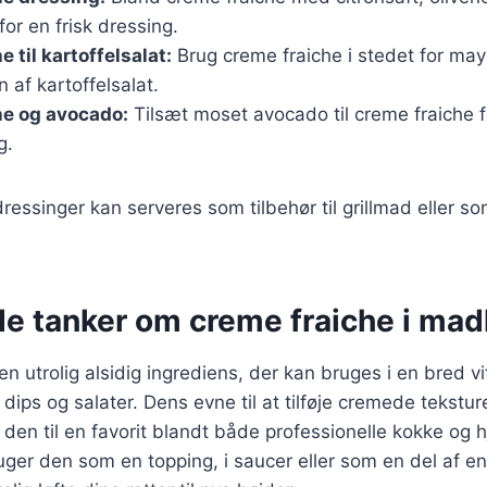
for en frisk dressing.
 til kartoffelsalat:
Brug creme fraiche i stedet for may
n af kartoffelsalat.
he og avocado:
Tilsæt moset avocado til creme fraiche 
g.
dressinger kan serveres som tilbehør til grillmad eller s
de tanker om creme fraiche i mad
n utrolig alsidig ingrediens, der kan bruges i en bred vift
il dips og salater. Dens evne til at tilføje cremede tekstu
 den til en favorit blandt både professionelle kokke og
er den som en topping, i saucer eller som en del af en