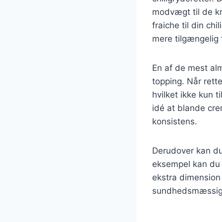
modvægt til de kr
fraiche til din c
mere tilgængelig 
En af de mest alm
topping. Når rett
hvilket ikke kun
idé at blande cre
konsistens.
Derudover kan du
eksempel kan du t
ekstra dimension 
sundhedsmæssig fo