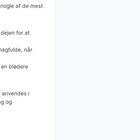
r nogle af de mest
 dejen for at
smagfulde, når
å en blødere
n anvendes i
ag og