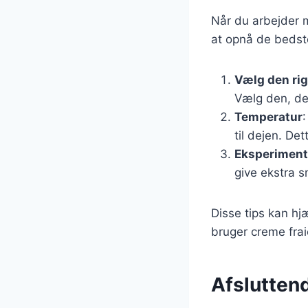
Når du arbejder m
at opnå de bedste
Vælg den rig
Vælg den, der
Temperatur
:
til dejen. De
Eksperimen
give ekstra s
Disse tips kan h
bruger creme frai
Afslutten