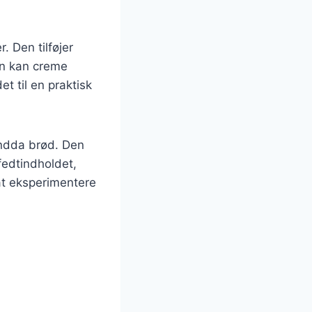
. Den tilføjer
en kan creme
t til en praktisk
endda brød. Den
 fedtindholdet,
at eksperimentere