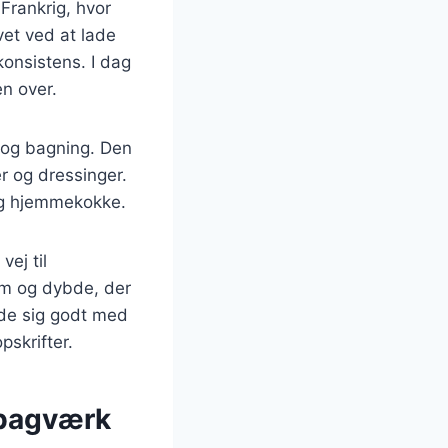
 Frankrig, hvor
vet ved at lade
konsistens. I dag
n over.
 og bagning. Den
er og dressinger.
 og hjemmekokke.
ej til
dom og dybde, der
nde sig godt med
pskrifter.
 bagværk