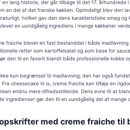
en lang historie, der går tilbage til det 17. århundrede i
m en del af det franske køkken. Oprindeligt blev den la
naturligt, hvilket gav den dens karakteristiske smag og 
blevet en uundgåelig ingrediens i mange køkkener verde
me fraiche blevet en fast bestanddel i både madlavning
ditionelle retter som kartoffelsalat og som base for sauc
ør den til en favorit blandt både professionelle kokke
ikke kun begrænset til madlavning; den har også fundet v
Fra cheesecake til is, creme fraiche kan tilføje en rig
lsen endnu mere tilfredsstillende. Dens evne til at bla
e ingredienser gør den til en uundgåelig del af mange o
opskrifter med creme fraiche til