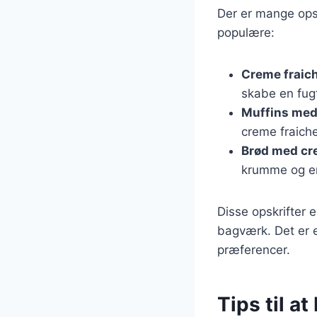
Der er mange opskr
populære:
Creme fraic
skabe en fug
Muffins med
creme fraiche
Brød med cr
krumme og en
Disse opskrifter 
bagværk. Det er e
præferencer.
Tips til a