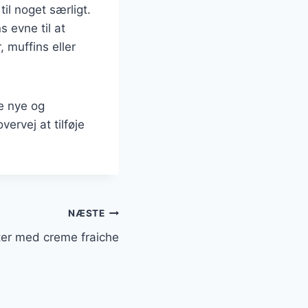
il noget særligt.
 evne til at
 muffins eller
e nye og
rvej at tilføje
NÆSTE
ter med creme fraiche