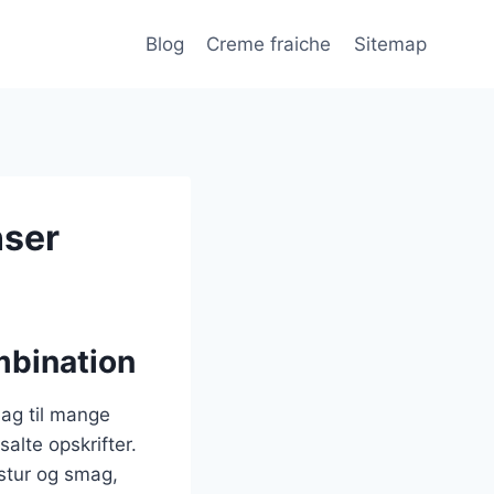
Blog
Creme fraiche
Sitemap
nser
mbination
mag til mange
alte opskrifter.
stur og smag,