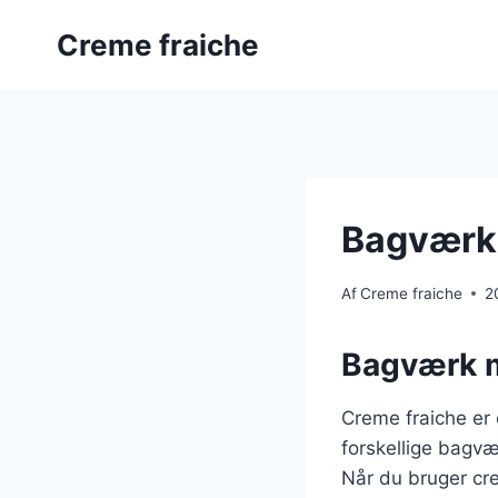
Fortsæt
Creme fraiche
til
indhold
Bagværk 
Af
Creme fraiche
2
Bagværk m
Creme fraiche er 
forskellige bagvæ
Når du bruger cre