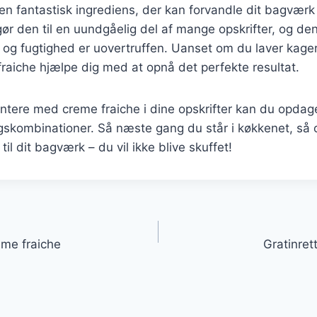
en fantastisk ingrediens, der kan forvandle dit bagværk t
ør den til en uundgåelig del af mange opskrifter, og dens
 og fugtighed er uovertruffen. Uanset om du laver kager,
raiche hjælpe dig med at opnå det perfekte resultat.
ntere med creme fraiche i dine opskrifter kan du opdag
ombinationer. Så næste gang du står i køkkenet, så ove
 til dit bagværk – du vil ikke blive skuffet!
gation
me fraiche
Gratinret