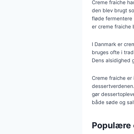
Creme fraiche har 
den blev brugt so
fløde fermentere 
er creme fraiche 
I Danmark er cre
bruges ofte i tra
Dens alsidighed g
Creme fraiche er 
dessertverdenen. 
gør dessertopleve
både søde og salt
Populære 