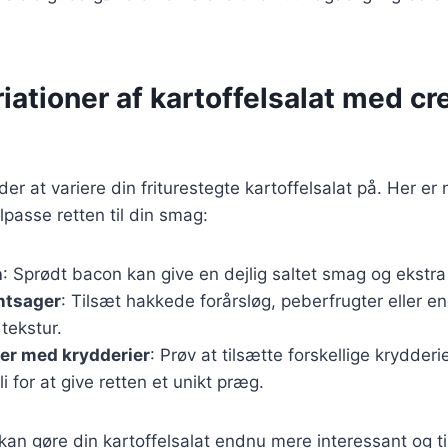
ariationer af kartoffelsalat med c
 at variere din friturestegte kartoffelsalat på. Her er no
lpasse retten til din smag:
n
: Sprødt bacon kan give en dejlig saltet smag og ekstr
ntsager
: Tilsæt hakkede forårsløg, peberfrugter eller e
 tekstur.
er med krydderier
: Prøv at tilsætte forskellige krydder
ili for at give retten et unikt præg.
kan gøre din kartoffelsalat endnu mere interessant og til