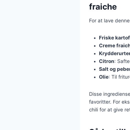
fraiche
For at lave denne
Friske kartof
Creme fraic
Krydderurte
Citron
: Safte
Salt og pebe
Olie
: Til frit
Disse ingrediense
favoritter. For e
chili for at give r