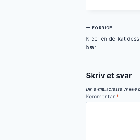
Indlægsnavi
FORRIGE
Kreer en delikat des
bær
Skriv et svar
Din e-mailadresse vil ikke b
Kommentar
*