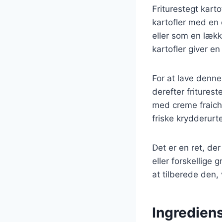
Friturestegt kar
kartofler med en 
eller som en lække
kartofler giver en
For at lave denne 
derefter fritures
med creme fraiche,
friske krydderurt
Det er en ret, de
eller forskellige
at tilberede den, 
Ingrediens