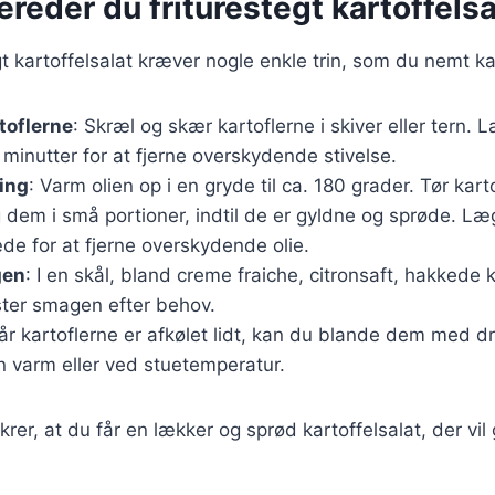
ereder du friturestegt kartoffelsa
gt kartoffelsalat kræver nogle enkle trin, som du nemt ka
toflerne
: Skræl og skær kartoflerne i skiver eller tern. 
 minutter for at fjerne overskydende stivelse.
ing
: Varm olien op i en gryde til ca. 180 grader. Tør kar
g dem i små portioner, indtil de er gyldne og sprøde. L
de for at fjerne overskydende olie.
gen
: I en skål, bland creme fraiche, citronsaft, hakkede k
ster smagen efter behov.
år kartoflerne er afkølet lidt, kan du blande dem med d
n varm eller ved stuetemperatur.
ikrer, at du får en lækker og sprød kartoffelsalat, der vi