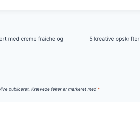
gation
sert med creme fraiche og
5 kreative opskrifte
live publiceret.
Krævede felter er markeret med
*