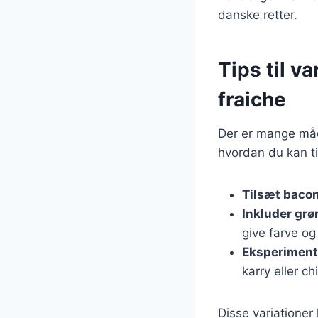
danske retter.
Tips til v
fraiche
Der er mange måder
hvordan du kan ti
Tilsæt baco
Inkluder grø
give farve og
Eksperiment
karry eller ch
Disse variationer 