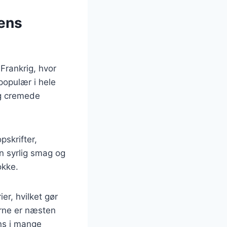
dens
 Frankrig, hvor
populær i hele
og cremede
pskrifter,
en syrlig smag og
okke.
er, hvilket gør
derne er næsten
ens i mange