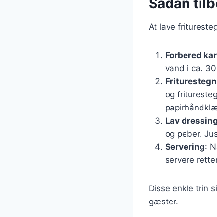
Sådan tilb
At lave fritureste
Forbered kar
vand i ca. 30
Friturestegn
og fritureste
papirhåndklæ
Lav dressin
og peber. Ju
Servering
: N
servere rette
Disse enkle trin s
gæster.