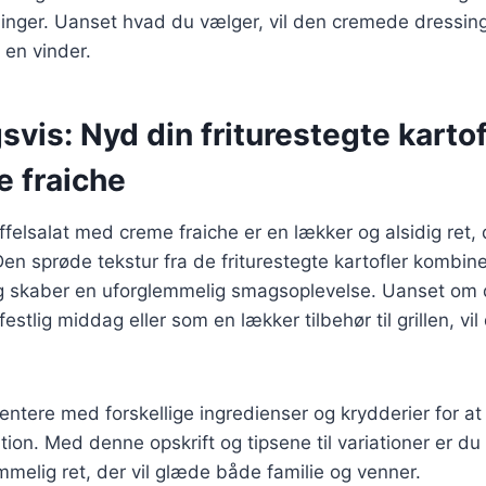
dninger. Uanset hvad du vælger, vil den cremede dressi
 en vinder.
svis: Nyd din friturestegte kartof
 fraiche
offelsalat med creme fraiche er en lækker og alsidig ret, 
Den sprøde tekstur fra de friturestegte kartofler kombi
 skaber en uforglemmelig smagsoplevelse. Uanset om 
estlig middag eller som en lækker tilbehør til grillen, vil
ntere med forskellige ingredienser og krydderier for at
on. Med denne opskrift og tipsene til variationer er du g
melig ret, der vil glæde både familie og venner.