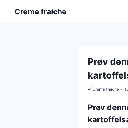
Fortsæt
Creme fraiche
til
indhold
Prøv denn
kartoffe
Af
Creme fraiche
1
Prøv denne
kartoffels