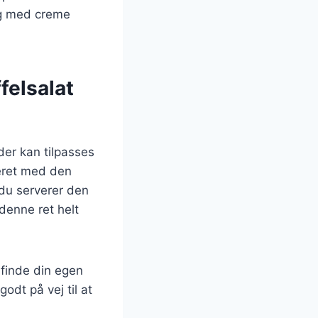
ng med creme
felsalat
der kan tilpasses
neret med den
du serverer den
 denne ret helt
 finde din egen
odt på vej til at