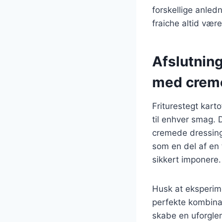
forskellige anle
fraiche altid være
Afslutning
med creme
Friturestegt kart
til enhver smag. 
cremede dressing
som en del af en f
sikkert imponere.
Husk at eksperime
perfekte kombinati
skabe en uforglem