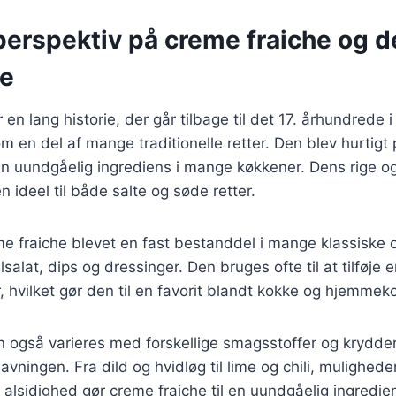
perspektiv på creme fraiche og 
se
en lang historie, der går tilbage til det 17. århundrede i
m en del af mange traditionelle retter. Den blev hurtigt 
en uundgåelig ingrediens i mange køkkener. Dens rige 
 ideel til både salte og søde retter.
e fraiche blevet en fast bestanddel i mange klassiske o
salat, dips og dressinger. Den bruges ofte til at tilføje 
, hvilket gør den til en favorit blandt kokke og hjemmek
 også varieres med forskellige smagsstoffer og krydderi
lavningen. Fra dild og hvidløg til lime og chili, mulighe
alsidighed gør creme fraiche til en uundgåelig ingredi