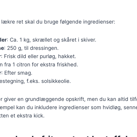
 lækre ret skal du bruge følgende ingredienser:
ler
: Ca. 1 kg, skrællet og skåret i skiver.
he
: 250 g, til dressingen.
r
: Frisk dild eller purløg, hakket.
n fra 1 citron for ekstra friskhed.
r
: Efter smag.
urestegning, f.eks. solsikkeolie.
r giver en grundlæggende opskrift, men du kan altid til
ksempel kan du inkludere ingredienser som hvidløg, senne
etten et ekstra kick.