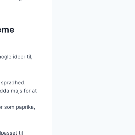
reme
gle ideer til,
a sprødhed.
ndda majs for at
ier som paprika,
passet til