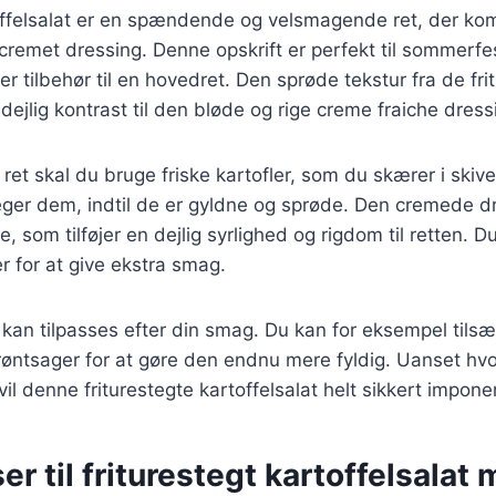
toffelsalat er en spændende og velsmagende ret, der ko
cremet dressing. Denne opskrift er perfekt til sommerfest
r tilbehør til en hovedret. Den sprøde tekstur fra de fri
 dejlig kontrast til den bløde og rige creme fraiche dress
ret skal du bruge friske kartofler, som du skærer i skiver
teger dem, indtil de er gyldne og sprøde. Den cremede d
 som tilføjer en dejlig syrlighed og rigdom til retten. Du
er for at give ekstra smag.
r kan tilpasses efter din smag. Du kan for eksempel tilsæ
 grøntsager for at gøre den endnu mere fyldig. Uanset h
vil denne friturestegte kartoffelsalat helt sikkert impon
er til friturestegt kartoffelsala