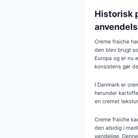
Historisk 
anvendel
Creme fraiche har 
den blev brugt so
Europa og er nu 
konsistens gør den
I Danmark er crem
herunder kartoffel
en cremet tekstur
Creme fraiche kan
den alsidig i mad
uendelige. Denne 