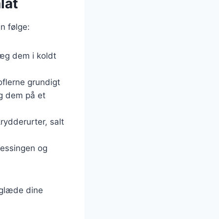
lat
n følge:
Læg dem i koldt
toflerne grundigt
æg dem på et
rydderurter, salt
ressingen og
l glæde dine