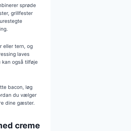
mbinerer sprøde
er, grillfester
turestegte
ing.
 eller tern, og
ressing laves
 kan også tilføje
tte bacon, løg
vordan du vælger
ere dine gæster.
t med creme