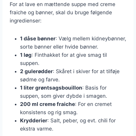
For at lave en mættende suppe med creme
fraiche og bønner, skal du bruge følgende
ingredienser:
1 dåse bønner
: Vælg mellem kidneybønner,
sorte bønner eller hvide bønner.
1 løg
: Finthakket for at give smag til
suppen.
2 gulerødder
: Skåret i skiver for at tilføje
sødme og farve.
1 liter grøntsagsbouillon
: Basis for
suppen, som giver dybde i smagen.
200 ml creme fraiche
: For en cremet
konsistens og rig smag.
Krydderier
: Salt, peber, og evt. chili for
ekstra varme.