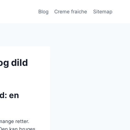
Blog
Creme fraiche
Sitemap
og dild
d: en
 mange retter.
 Den kan bruges