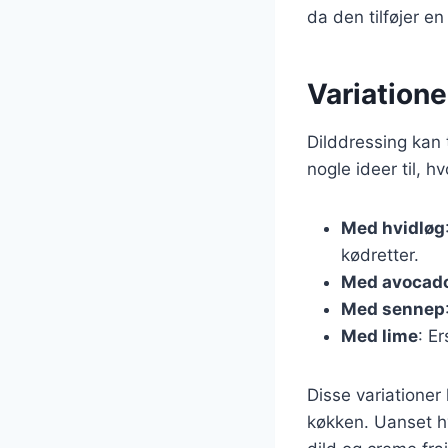
da den tilføjer e
Variationer
Dilddressing kan t
nogle ideer til, h
Med hvidløg
kødretter.
Med avocad
Med sennep
Med lime
: E
Disse variationer 
køkken. Uanset hv