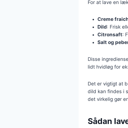
For at lave en læ
Creme fraic
Dild
: Frisk el
Citronsaft
: 
Salt og pebe
Disse ingrediense
lidt hvidløg for e
Det er vigtigt at 
dild kan findes i
det virkelig gør e
Sådan lave