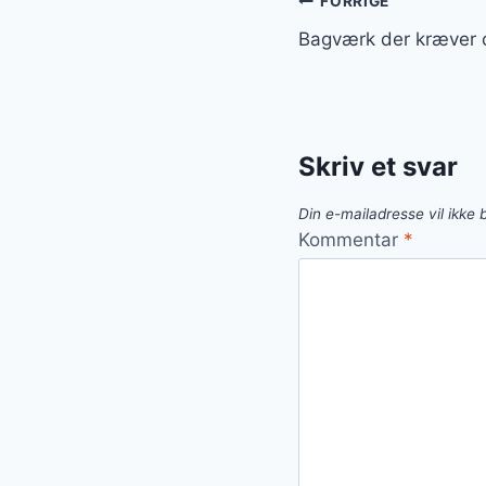
Indlægsnavi
FORRIGE
Bagværk der kræver cr
Skriv et svar
Din e-mailadresse vil ikke b
Kommentar
*