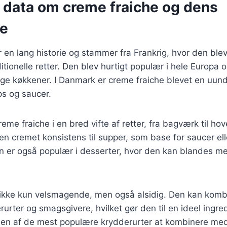
e data om creme fraiche og dens
se
 en lang historie og stammer fra Frankrig, hvor den ble
tionelle retter. Den blev hurtigt populær i hele Europa o
ge køkkener. I Danmark er creme fraiche blevet en uund
ps og saucer.
eme fraiche i en bred vifte af retter, fra bagværk til ho
 en cremet konsistens til supper, som base for saucer ell
en er også populær i desserter, hvor den kan blandes med
 ikke kun velsmagende, men også alsidig. Den kan kom
erurter og smagsgivere, hvilket gør den til en ideel ingr
er en af de mest populære krydderurter at kombinere me