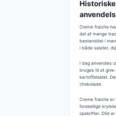
Historisk
anvendel
Creme fraiche har
del af mange tradi
bestanddel i man
i både salater, di
I dag anvendes cr
bruges til at give
kartoffelsalat. D
chokolade.
Creme fraiche er
forskellige krydd
opskrifter. Dild 