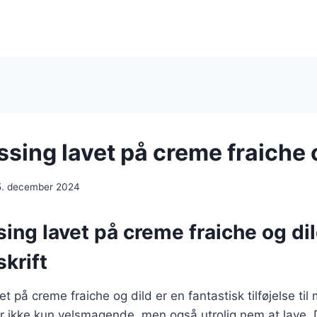
ssing lavet på creme fraiche 
5. december 2024
sing lavet på creme fraiche og dil
krift
et på creme fraiche og dild er en fantastisk tilføjelse til
r ikke kun velsmagende, men også utrolig nem at lave.