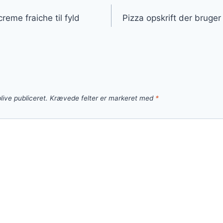
gation
eme fraiche til fyld
Pizza opskrift der bruge
live publiceret.
Krævede felter er markeret med
*