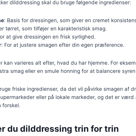
kker dilddressing skal du bruge følgende ingredienser:
he
: Basis for dressingen, som giver en cremet konsisten
ler tørret, som tilføjer en karakteristisk smag.
For at give dressingen en frisk syrlighed.
r
: For at justere smagen efter din egen præference.
r kan varieres alt efter, hvad du har hjemme. For eksemp
kstra smag eller en smule honning for at balancere syren 
bruge friske ingredienser, da det vil påvirke smagen af d
 supermarkeder eller på lokale markeder, og det er værd a
n forskel.
r du dilddressing trin for trin