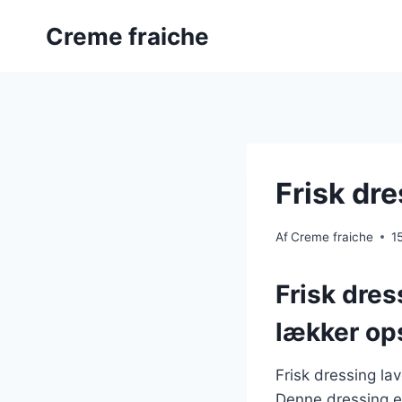
Fortsæt
Creme fraiche
til
indhold
Frisk dre
Af
Creme fraiche
1
Frisk dres
lækker ops
Frisk dressing lav
Denne dressing e