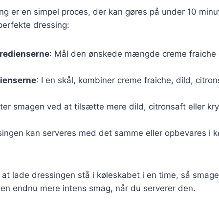
ing er en simpel proces, der kan gøres på under 10 minut
 perfekte dressing:
gredienserne
: Mål den ønskede mængde creme fraiche 
dienserne
: I en skål, kombiner creme fraiche, dild, citron
ster smagen ved at tilsætte mere dild, citronsaft eller kr
singen kan serveres med det samme eller opbevares i køl
 at lade dressingen stå i køleskabet i en time, så smag
ve en endnu mere intens smag, når du serverer den.