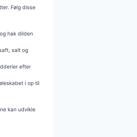
ter. Følg disse
og hak dilden
saft, salt og
ydderier efter
eskabet i op til
ene kan udvikle