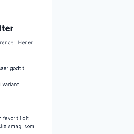
tter
erencer. Her er
ser godt til
 variant.
.
favorit i dit
riske smag, som