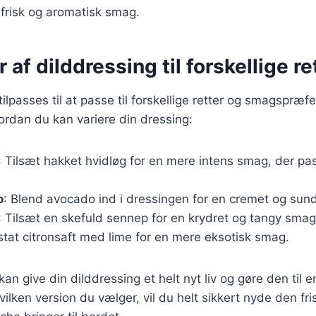
n frisk og aromatisk smag.
 af dilddressing til forskellige re
ilpasses til at passe til forskellige retter og smagspræf
vordan du kan variere din dressing:
: Tilsæt hakket hvidløg for en mere intens smag, der pas
o
: Blend avocado ind i dressingen for en cremet og sund
: Tilsæt en skefuld sennep for en krydret og tangy smag
rstat citronsaft med lime for en mere eksotisk smag.
kan give din dilddressing et helt nyt liv og gøre den til en 
ilken version du vælger, vil du helt sikkert nyde den f