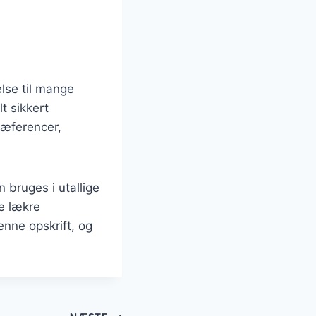
else til mange
t sikkert
ræferencer,
 bruges i utallige
e lækre
nne opskrift, og