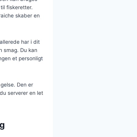
l fiskeretter.
raiche skaber en
llerede har i dit
gen smag. Du kan
ngen et personligt
agelse. Den er
du serverer en let
ng