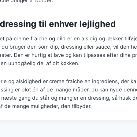
che bringer til bordet.
 dressing til enhver lejlighed
et på creme fraiche og dild er en alsidig og lækker tilføj
 du bruger den som dip, dressing eller sauce, vil den hel
ter. Den er hurtig at lave og kan tilpasses efter dine p
l en uundgåelig del af dit køkken.
orie og alsidighed er creme fraiche en ingrediens, der kan
ressing er blot én af de mange måder, du kan nyde denn
 næste gang du står og mangler en dressing, så husk de
 af de mange muligheder, den tilbyder.