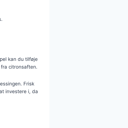
s.
el kan du tilføje
fra citronsaften.
ressingen. Frisk
t investere i, da