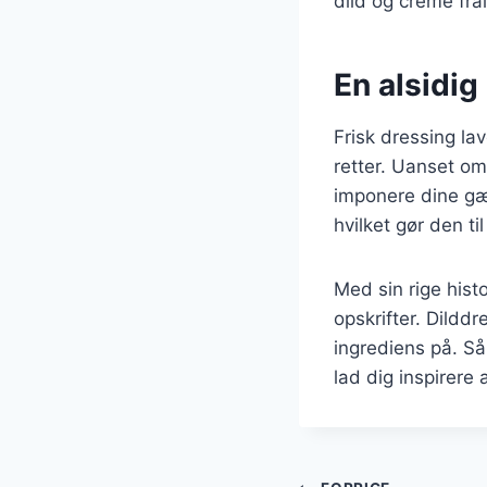
dild og creme frai
En alsidig
Frisk dressing lav
retter. Uanset om
imponere dine gæs
hvilket gør den ti
Med sin rige hist
opskrifter. Dildd
ingrediens på. Så
lad dig inspirere