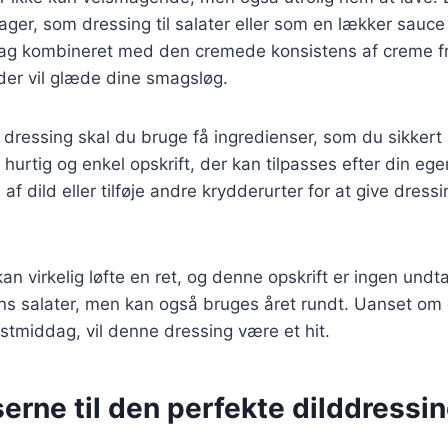
ager, som dressing til salater eller som en lækker sauce ti
mag kombineret med den cremede konsistens af creme f
der vil glæde dine smagsløg.
 dressing skal du bruge få ingredienser, som du sikkert a
 hurtig og enkel opskrift, der kan tilpasses efter din e
f dild eller tilføje andre krydderurter for at give dressi
an virkelig løfte en ret, og denne opskrift er ingen undt
ns salater, men kan også bruges året rundt. Uanset om 
festmiddag, vil denne dressing være et hit.
erne til den perfekte dilddressi