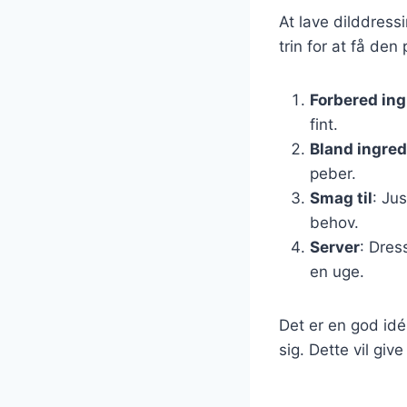
At lave dilddress
trin for at få den
Forbered in
fint.
Bland ingre
peber.
Smag til
: Ju
behov.
Server
: Dres
en uge.
Det er en god idé
sig. Dette vil gi