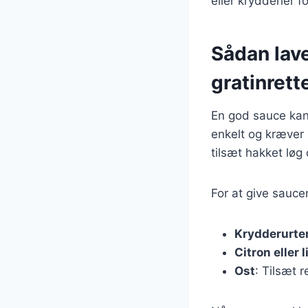
eller krydderier f
Sådan lave
gratinrett
En god sauce kan 
enkelt og kræver 
tilsæt hakket løg 
For at give sauce
Krydderurte
Citron eller 
Ost
: Tilsæt 