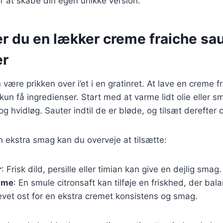
or at skabe din egen unikke version.
r du en lækker creme fraiche sau
er
være prikken over i’et i en gratinret. At lave en creme f
kun få ingredienser. Start med at varme lidt olie eller s
og hvidløg. Sauter indtil de er bløde, og tilsæt derefter 
n ekstra smag kan du overveje at tilsætte:
r
: Frisk dild, persille eller timian kan give en dejlig smag.
lime
: En smule citronsaft kan tilføje en friskhed, der ba
revet ost for en ekstra cremet konsistens og smag.