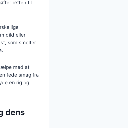
ter retten til
rskellige
 dild eller
 ost, som smelter
e.
hjælpe med at
den fede smag fra
yde en rig og
og dens