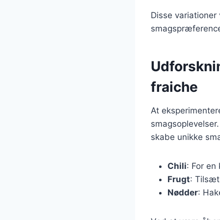
Disse variationer 
smagspræferencer 
Udforskni
fraiche
At eksperimentere
smagsoplevelser. 
skabe unikke smag
Chili
: For en 
Frugt
: Tilsæ
Nødder
: Hak