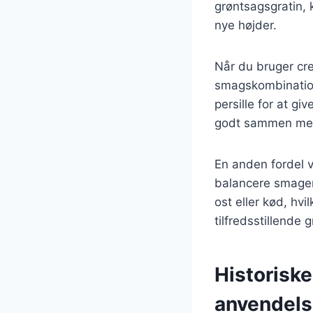
grøntsagsgratin, 
nye højder.
Når du bruger cre
smagskombinatione
persille for at gi
godt sammen med 
En anden fordel v
balancere smagen
ost eller kød, hv
tilfredsstillende 
Historiske
anvendel