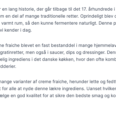
en lang historie, der går tilbage til det 17. århundrede i
m en del af mange traditionelle retter. Oprindeligt blev 
et varmt rum, så den kunne fermentere naturligt. Denne p
vi kender i dag.
me fraiche blevet en fast bestanddel i mange hjemmelav
 gratinretter, men også i saucer, dips og dressinger. Den
åelig ingrediens i det danske køkken, hvor den ofte ko
ydderier.
mange varianter af creme fraiche, herunder lette og fedtf
t for alle at nyde denne lækre ingrediens. Uanset hvilke
 vælge en god kvalitet for at sikre den bedste smag og ko