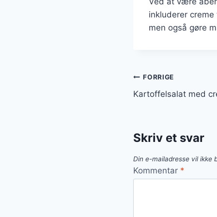
Ved at være åben 
inkluderer creme 
men også gøre mad
Indlægsnavi
FORRIGE
Kartoffelsalat med cr
Skriv et svar
Din e-mailadresse vil ikke b
Kommentar
*