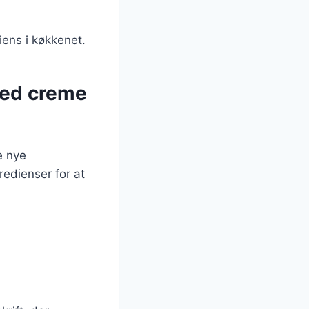
iens i køkkenet.
med creme
e nye
redienser for at