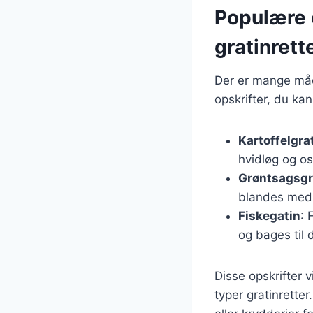
Populære o
gratinrett
Der er mange måde
opskrifter, du kan
Kartoffelgra
hvidløg og os
Grøntsagsgr
blandes med 
Fiskegatin
: 
og bages til 
Disse opskrifter v
typer gratinretter