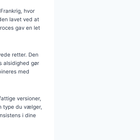
 Frankrig, hvor
den lavet ved at
roces gav en let
ede retter. Den
s alsidighed gør
mbineres med
attige versioner,
n type du vælger,
nsistens i dine