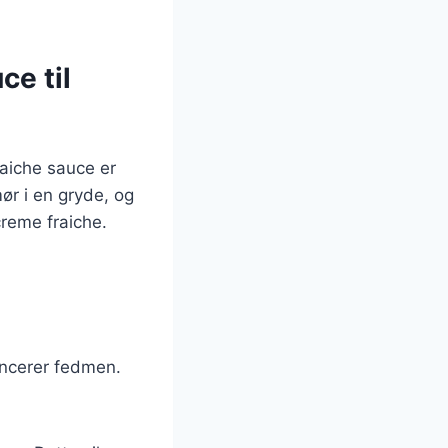
ce til
raiche sauce er
mør i en gryde, og
creme fraiche.
lancerer fedmen.