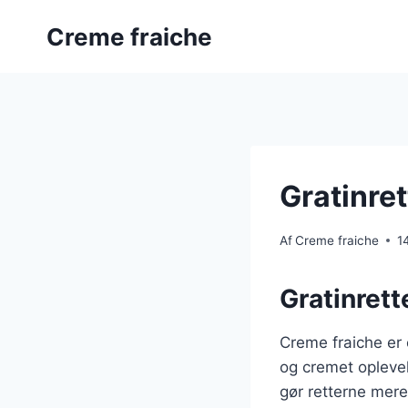
Fortsæt
Creme fraiche
til
indhold
Gratinret
Af
Creme fraiche
1
Gratinrett
Creme fraiche er 
og cremet oplevel
gør retterne mere