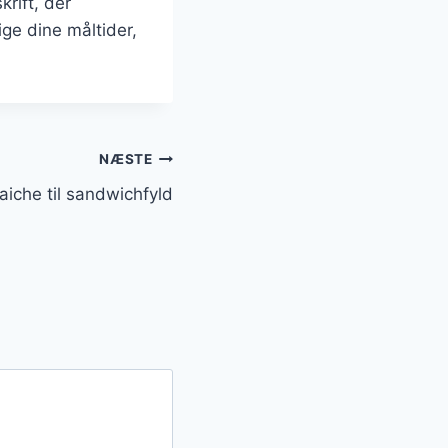
rift, der
ige dine måltider,
NÆSTE
aiche til sandwichfyld