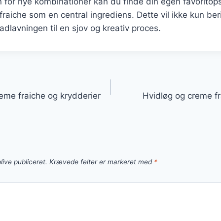
for nye kombinationer kan du finde din egen favoritopsk
fraiche som en central ingrediens. Dette vil ikke kun ber
lavningen til en sjov og kreativ proces.
gation
eme fraiche og krydderier
Hvidløg og creme fr
live publiceret.
Krævede felter er markeret med
*