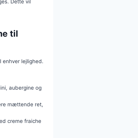
es. Dette vil
e til
l enhver lejlighed.
ini, aubergine og
 mere mættende ret,
 med creme fraiche