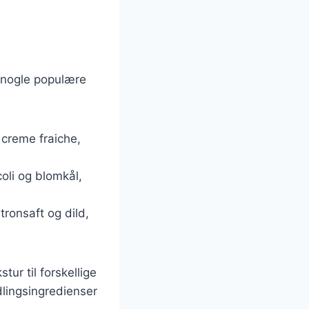
r nogle populære
 creme fraiche,
oli og blomkål,
tronsaft og dild,
tur til forskellige
ndlingsingredienser