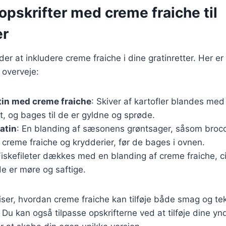
pskrifter med creme fraiche til
er
r at inkludere creme fraiche i dine gratinretter. Her e
 overveje:
tin med creme fraiche
: Skiver af kartofler blandes med
t, og bages til de er gyldne og sprøde.
atin
: En blanding af sæsonens grøntsager, såsom brocc
creme fraiche og krydderier, før de bages i ovnen.
Fiskefileter dækkes med en blanding af creme fraiche, ci
de er møre og saftige.
iser, hvordan creme fraiche kan tilføje både smag og teks
. Du kan også tilpasse opskrifterne ved at tilføje dine y