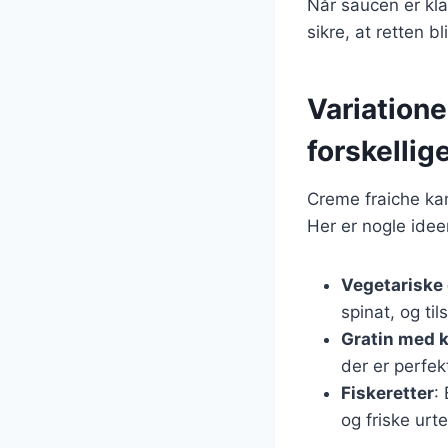
Når saucen er kla
sikre, at retten b
Variatione
forskellig
Creme fraiche kan 
Her er nogle ideer
Vegetariske 
spinat, og ti
Gratin med 
der er perfek
Fiskeretter
:
og friske urt