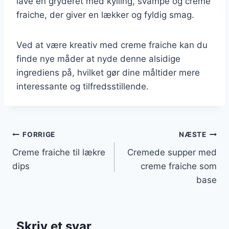
lave en gryderet med kylling, svampe og creme
fraiche, der giver en lækker og fyldig smag.
Ved at være kreativ med creme fraiche kan du
finde nye måder at nyde denne alsidige
ingrediens på, hvilket gør dine måltider mere
interessante og tilfredsstillende.
Indlægsnavigation
FORRIGE
NÆSTE
Creme fraiche til lækre
Cremede supper med
dips
creme fraiche som
base
Skriv et svar