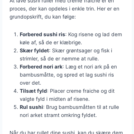
At lave sushi ruller med creme fraiche er en
proces, der kan opdeles i enkle trin. Her er en
grundopskrift, du kan følge:
Forbered sushi ris
: Kog risene og lad dem
køle af, så de er klæbrige.
Skær fyldet
: Skær grøntsager og fisk i
strimler, så de er nemme at rulle.
Forbered nori ark
: Læg et nori ark på en
bambusmåtte, og spred et lag sushi ris
over det.
Tilsæt fyld
: Placer creme fraiche og dit
valgte fyld i midten af risene.
Rul sushi
: Brug bambusmåtten til at rulle
nori arket stramt omkring fyldet.
Når du har rullet dine sushi, kan du skære dem