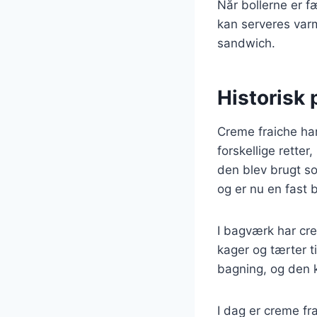
Når bollerne er 
kan serveres var
sandwich.
Historisk 
Creme fraiche har
forskellige rette
den blev brugt s
og er nu en fast
I bagværk har cre
kager og tærter ti
bagning, og den 
I dag er creme fr