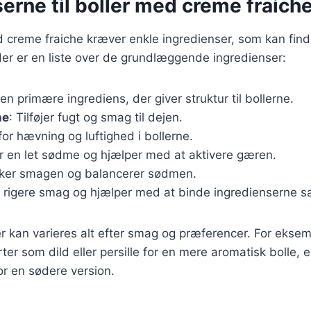
erne til boller med creme fraich
d creme fraiche kræver enkle ingredienser, som kan finde
er er en liste over de grundlæggende ingredienser:
Den primære ingrediens, der giver struktur til bollerne.
he
: Tilføjer fugt og smag til dejen.
for hævning og luftighed i bollerne.
er en let sødme og hjælper med at aktivere gæren.
rker smagen og balancerer sødmen.
n rigere smag og hjælper med at binde ingredienserne 
r kan varieres alt efter smag og præferencer. For ekse
ter som dild eller persille for en mere aromatisk bolle, e
r en sødere version.