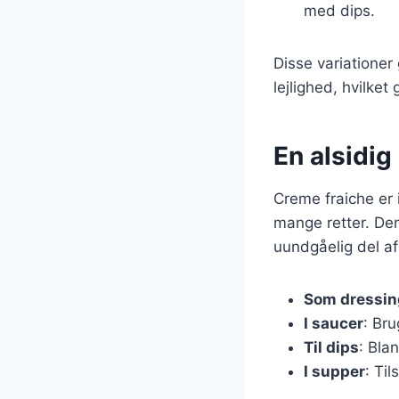
med dips.
Disse variationer
lejlighed, hvilket
En alsidig
Creme fraiche er 
mange retter. Den
uundgåelig del a
Som dressin
I saucer
: Bru
Til dips
: Bla
I supper
: Ti