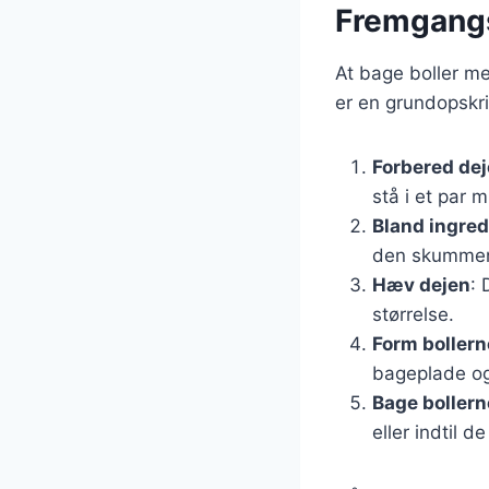
Fremgangs
At bage boller me
er en grundopskri
Forbered de
stå i et par m
Bland ingre
den skummend
Hæv dejen
: 
størrelse.
Form bollern
bageplade og
Bage bollern
eller indtil d