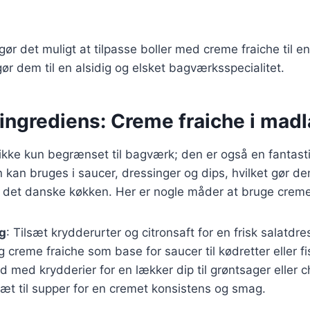
 gør det muligt at tilpasse boller med creme fraiche til 
 gør dem til en alsidig og elsket bagværksspecialitet.
 ingrediens: Creme fraiche i mad
ikke kun begrænset til bagværk; den er også en fantasti
 kan bruges i saucer, dressinger og dips, hvilket gør den
f det danske køkken. Her er nogle måder at bruge creme
g
: Tilsæt krydderurter og citronsaft for en frisk salatdre
g creme fraiche som base for saucer til kødretter eller fi
nd med krydderier for en lækker dip til grøntsager eller c
lsæt til supper for en cremet konsistens og smag.