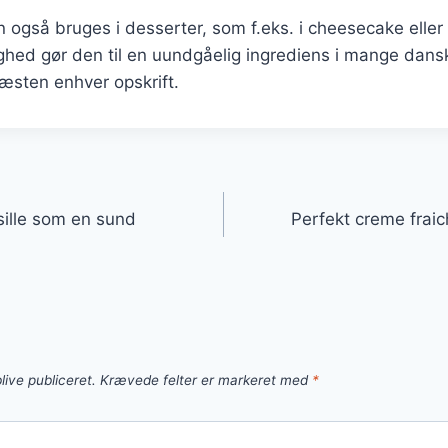
 også bruges i desserter, som f.eks. i cheesecake eller 
ighed gør den til en uundgåelig ingrediens i mange dansk
næsten enhver opskrift.
gation
sille som en sund
Perfekt creme fraich
live publiceret.
Krævede felter er markeret med
*