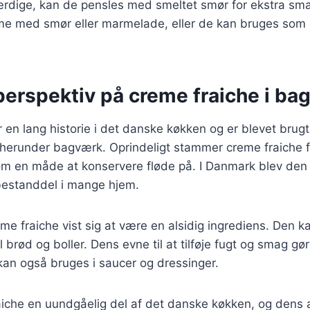
færdige, kan de pensles med smeltet smør for ekstra sm
me med smør eller marmelade, eller de kan bruges som 
perspektiv på creme fraiche i ba
 en lang historie i det danske køkken og er blevet brug
r, herunder bagværk. Oprindeligt stammer creme fraiche f
om en måde at konservere fløde på. I Danmark blev den 
 bestanddel i mange hjem.
me fraiche vist sig at være en alsidig ingrediens. Den ka
l brød og boller. Dens evne til at tilføje fugt og smag gør 
kan også bruges i saucer og dressinger.
aiche en uundgåelig del af det danske køkken, og dens 