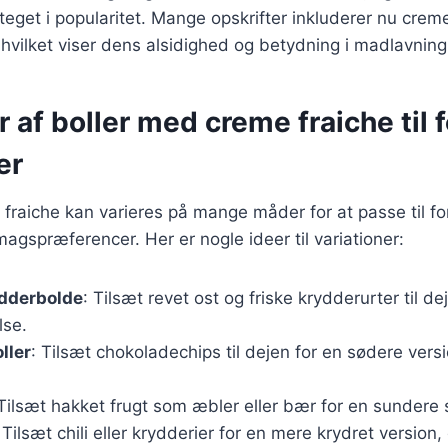
eget i popularitet. Mange opskrifter inkluderer nu crem
, hvilket viser dens alsidighed og betydning i madlavning
r af boller med creme fraiche til 
er
fraiche kan varieres på mange måder for at passe til for
agspræferencer. Her er nogle ideer til variationer:
ydderbolde
: Tilsæt revet ost og friske krydderurter til d
lse.
ller
: Tilsæt chokoladechips til dejen for en sødere versi
 Tilsæt hakket frugt som æbler eller bær for en sundere 
 Tilsæt chili eller krydderier for en mere krydret version