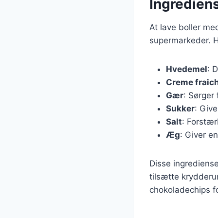
Ingrediens
At lave boller me
supermarkeder. H
Hvedemel
: 
Creme fraic
Gær
: Sørger 
Sukker
: Giv
Salt
: Forstæ
Æg
: Giver e
Disse ingrediense
tilsætte krydderur
chokoladechips fo