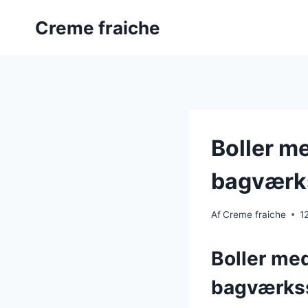
Fortsæt
Creme fraiche
til
indhold
Boller m
bagværks
Af
Creme fraiche
1
Boller med
bagværkss