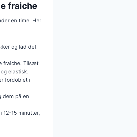
e fraiche
nder en time. Her
kker og lad det
 fraiche. Tilsæt
og elastisk.
r fordoblet i
æg dem på en
i 12-15 minutter,