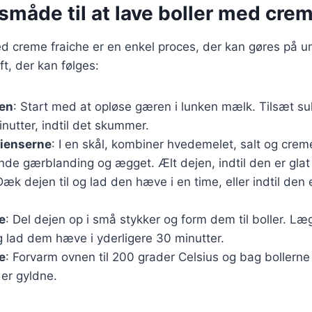
måde til at lave boller med crem
d creme fraiche er en enkel proces, der kan gøres på u
ft, der kan følges:
jen
: Start med at opløse gæren i lunken mælk. Tilsæt su
inutter, indtil det skummer.
dienserne
: I en skål, kombiner hvedemelet, salt og creme
e gærblanding og ægget. Ælt dejen, indtil den er glat 
Dæk dejen til og lad den hæve i en time, eller indtil den e
e
: Del dejen op i små stykker og form dem til boller. L
 lad dem hæve i yderligere 30 minutter.
e
: Forvarm ovnen til 200 grader Celsius og bag bollerne 
e er gyldne.