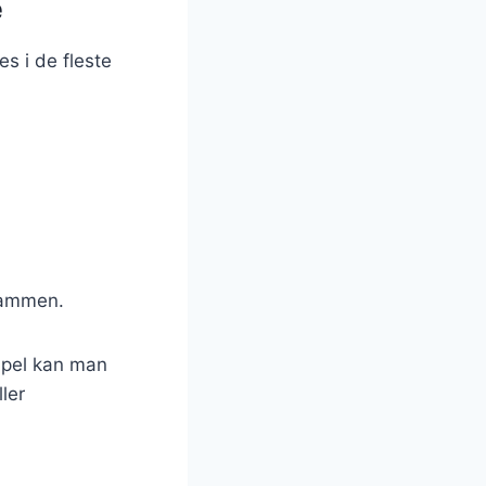
e
s i de fleste
sammen.
mpel kan man
ller