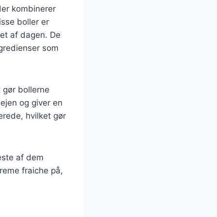
der kombinerer
sse boller er
bet af dagen. De
ngredienser som
 gør bollerne
ejen og giver en
rede, hvilket gør
leste af dem
creme fraiche på,