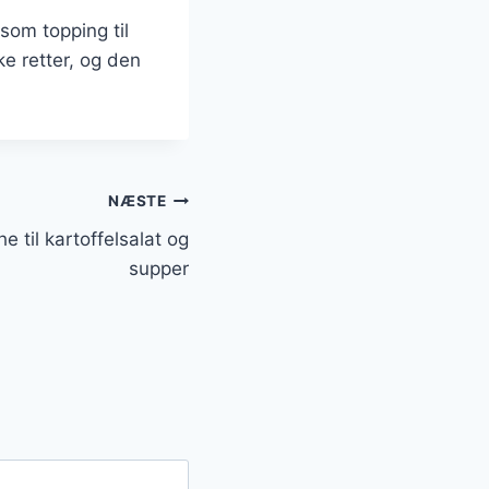
som topping til
e retter, og den
NÆSTE
e til kartoffelsalat og
supper