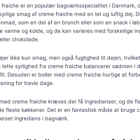
 fraiche er en populær bagværksspecialitet i Danmark, 
syrlige smag af creme fraiche med en let og luftig dej. Di
enmad, som en del af en brunch eller som en snack i lø
e varme og kolde, og de kan varieres med forskellige i
 eller chokolade.
føjer ikke kun smag, men også fugtighed til dejen, hvilket
 lette syrlighed fra creme fraiche balancerer sødmen i d
l. Desuden er boller med creme fraiche hurtige at forbe
øsning for travle dage.
r med creme fraiche kræves der få ingredienser, og de f
 de fleste køkkener. Det er en fantastisk måde at bruge 
erset ingrediens i bagværk.