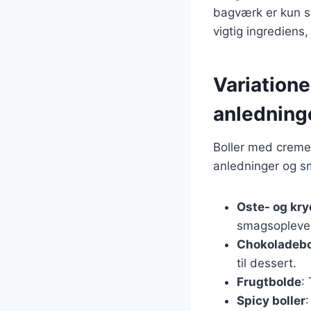
bagværk er kun st
vigtig ingrediens
Variatione
anledning
Boller med creme 
anledninger og sm
Oste- og kr
smagsopleve
Chokoladebo
til dessert.
Frugtbolde
:
Spicy boller
: