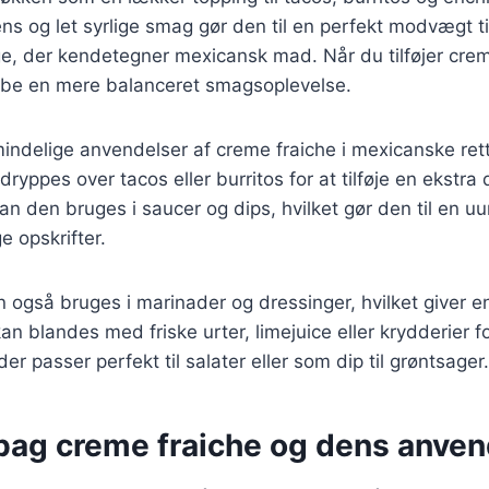
s og let syrlige smag gør den til en perfekt modvægt t
, der kendetegner mexicansk mad. Når du tilføjer creme
kabe en mere balanceret smagsoplevelse.
indelige anvendelser af creme fraiche i mexicanske ret
ryppes over tacos eller burritos for at tilføje en ekstra
 den bruges i saucer og dips, hvilket gør den til en u
e opskrifter.
 også bruges i marinader og dressinger, hvilket giver e
an blandes med friske urter, limejuice eller krydderier f
er passer perfekt til salater eller som dip til grøntsager.
 bag creme fraiche og dens anve