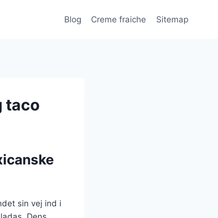
Blog
Creme fraiche
Sitemap
g taco
exicanske
et sin vej ind i
iladas. Dens