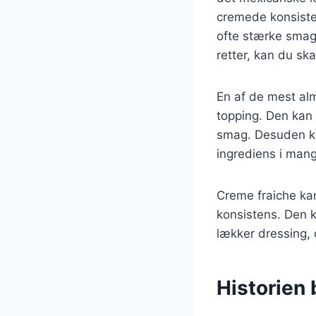
cremede konsisten
ofte stærke smage
retter, kan du s
En af de mest alm
topping. Den kan d
smag. Desuden kan
ingrediens i mang
Creme fraiche kan
konsistens. Den k
lækker dressing, d
Historien