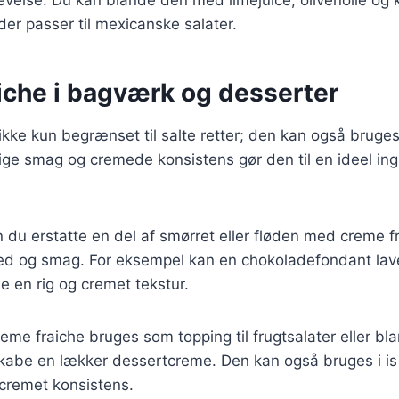
der passer til mexicanske salater.
iche i bagværk og desserter
ikke kun begrænset til salte retter; den kan også bruge
ige smag og cremede konsistens gør den til en ideel ing
 du erstatte en del af smørret eller fløden med creme fr
hed og smag. For eksempel kan en chokoladefondant la
øje en rig og cremet tekstur.
reme fraiche bruges som topping til frugtsalater eller b
 skabe en lækker dessertcreme. Den kan også bruges i is 
 cremet konsistens.