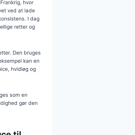
 Frankrig, hvor
vet ved at lade
konsistens. I dag
llige retter og
etter. Den bruges
 eksempel kan en
ice, hvidløg og
uges som en
sidighed gør den
ce til