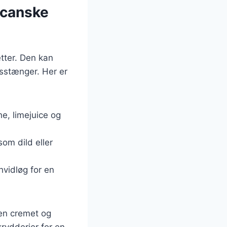
icanske
tter. Den kan
gsstænger. Her er
e, limejuice og
som dild eller
hvidløg for en
 en cremet og
rydderier for en