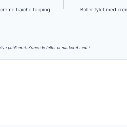
gation
 creme fraiche topping
Boller fyldt med cre
live publiceret.
Krævede felter er markeret med
*