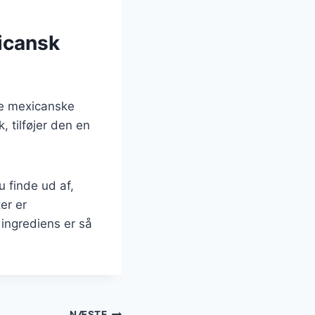
icansk
ge mexicanske
, tilføjer den en
 finde ud af,
er er
ingrediens er så
NÆSTE