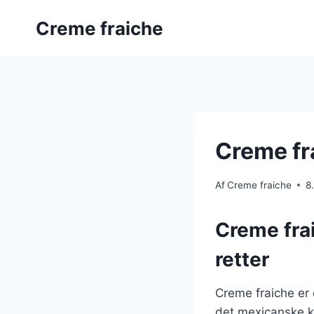
Fortsæt
Creme fraiche
til
indhold
Creme fra
Af
Creme fraiche
8
Creme frai
retter
Creme fraiche er 
det mexicanske kø