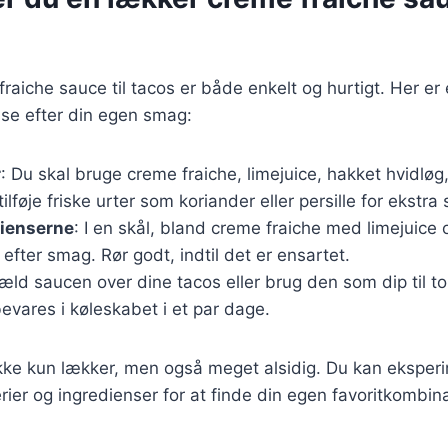
fraiche sauce til tacos er både enkelt og hurtigt. Her er
sse efter din egen smag:
r
: Du skal bruge creme fraiche, limejuice, hakket hvidløg,
ilføje friske urter som koriander eller persille for ekstra
dienserne
: I en skål, bland creme fraiche med limejuice 
 efter smag. Rør godt, indtil det er ensartet.
æld saucen over dine tacos eller brug den som dip til tor
vares i køleskabet i et par dage.
kke kun lækker, men også meget alsidig. Du kan ekspe
erier og ingredienser for at finde din egen favoritkombina