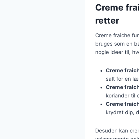
Creme fra
retter
Creme fraiche fun
bruges som en bas
nogle ideer til, 
Creme fraic
salt for en l
Creme fraich
koriander til
Creme fraich
krydret dip, d
Desuden kan creme
velsmagende oplev