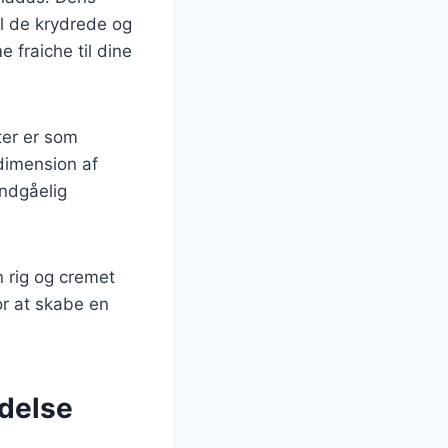
il de krydrede og
 fraiche til dine
ter er som
 dimension af
undgåelig
n rig og cremet
or at skabe en
ndelse