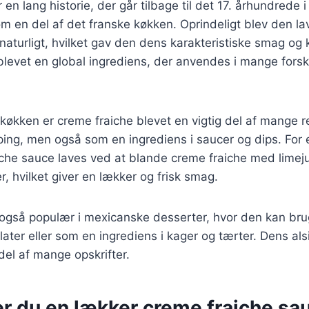
en lang historie, der går tilbage til det 17. århundrede i
m en del af det franske køkken. Oprindeligt blev den la
naturligt, hvilket gav den dens karakteristiske smag og 
blevet en global ingrediens, der anvendes i mange forske
køkken er creme fraiche blevet en vigtig del af mange r
ping, men også som en ingrediens i saucer og dips. For
che sauce laves ved at blande creme fraiche med limeju
r, hvilket giver en lækker og frisk smag.
 også populær i mexicanske desserter, hvor den kan br
salater eller som en ingrediens i kager og tærter. Dens al
del af mange opskrifter.
r du en lækker creme fraiche sau