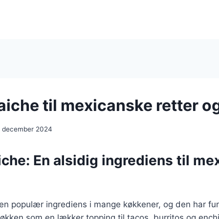
iche til mexicanske retter o
. december 2024
che: En alsidig ingrediens til m
en populær ingrediens i mange køkkener, og den har fund
kken som en lækker topping til tacos, burritos og ench