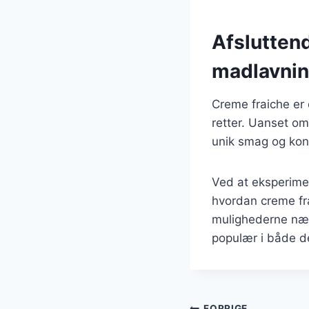
Afslutten
madlavni
Creme fraiche er
retter. Uanset om
unik smag og konsi
Ved at eksperimen
hvordan creme fra
mulighederne næst
populær i både d
FORRIGE