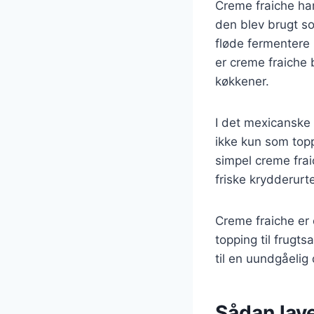
Creme fraiche har 
den blev brugt so
fløde fermentere 
er creme fraiche 
køkkener.
I det mexicanske 
ikke kun som top
simpel creme frai
friske krydderurte
Creme fraiche er
topping til frugt
til en uundgåelig 
Sådan lave