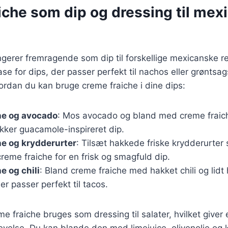
iche som dip og dressing til mex
gerer fremragende som dip til forskellige mexicanske re
e for dips, der passer perfekt til nachos eller grøntsa
hvordan du kan bruge creme fraiche i dine dips:
he og avocado
: Mos avocado og bland med creme fraich
ækker guacamole-inspireret dip.
e og krydderurter
: Tilsæt hakkede friske krydderurter 
 creme fraiche for en frisk og smagfuld dip.
e og chili
: Bland creme fraiche med hakket chili og lidt 
er passer perfekt til tacos.
 fraiche bruges som dressing til salater, hvilket giver
else. Du kan blande den med limejuice, olivenolie og k