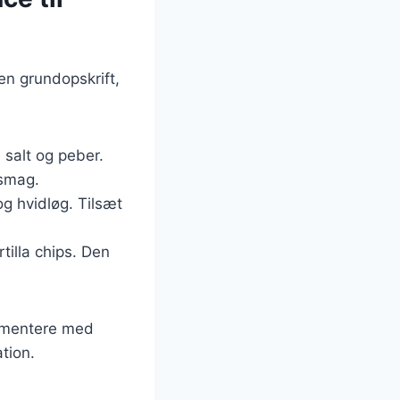
 en grundopskrift,
 salt og peber.
 smag.
og hvidløg. Tilsæt
tilla chips. Den
rimentere med
tion.