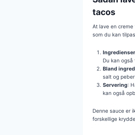
tacos
At lave en creme 
som du kan tilpa
Ingrediense
Du kan også t
Bland ingre
salt og peber
Servering
: H
kan også opbe
Denne sauce er i
forskellige krydd