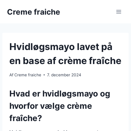
Fortsæt
Creme fraiche
til
indhold
Hvidløgsmayo lavet på
en base af crème fraîche
Af
Creme fraiche
7. december 2024
Hvad er hvidløgsmayo og
hvorfor vælge crème
fraîche?