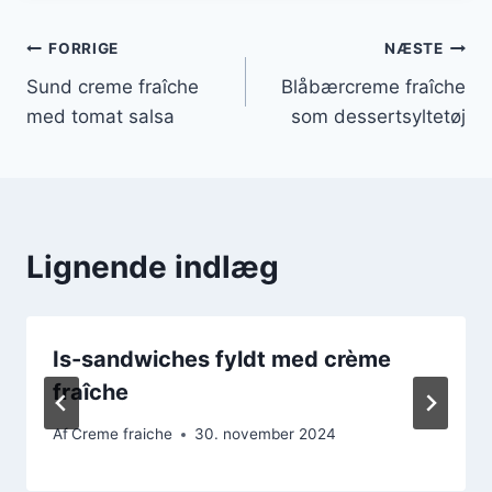
Indlægsnavigation
FORRIGE
NÆSTE
Sund creme fraîche
Blåbærcreme fraîche
med tomat salsa
som dessertsyltetøj
Lignende indlæg
Is-sandwiches fyldt med crème
fraîche
Af
Creme fraiche
30. november 2024