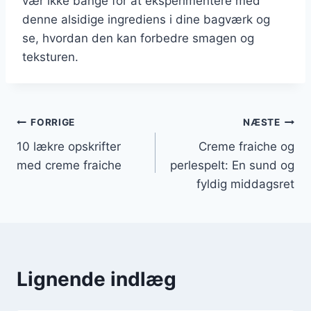
vær ikke bange for at eksperimentere med
denne alsidige ingrediens i dine bagværk og
se, hvordan den kan forbedre smagen og
teksturen.
Indlægsnavigation
FORRIGE
NÆSTE
10 lækre opskrifter
Creme fraiche og
med creme fraiche
perlespelt: En sund og
fyldig middagsret
Lignende indlæg