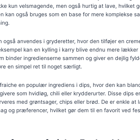
ke kun velsmagende, men også hurtig at lave, hvilket gø
 kan også bruges som en base for mere komplekse sa
ing.
 også anvendes i gryderetter, hvor den tilføjer en crem
eksempel kan en kylling i karry blive endnu mere lækker
om binder ingredienserne sammen og giver en dejlig fy
øre en simpel ret til noget særligt.
fraiche en populær ingrediens i dips, hvor den kan bla
ivere som hvidløg, chili eller krydderurter. Disse dips er
veres med grøntsager, chips eller brød. De er enkle at 
mag og præferencer, hvilket gør dem til en favorit ved fe