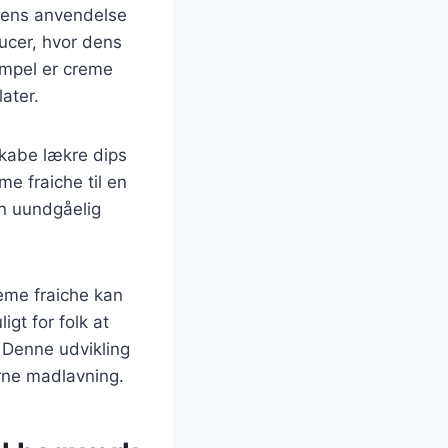
 dens anvendelse
aucer, hvor dens
empel er creme
later.
skabe lækre dips
me fraiche til en
en uundgåelig
reme fraiche kan
igt for folk at
 Denne udvikling
erne madlavning.