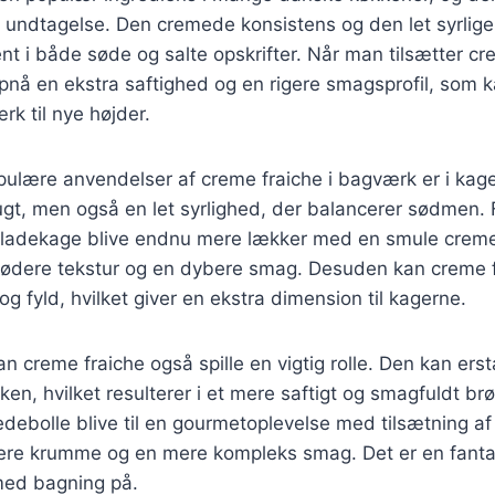
 undtagelse. Den cremede konsistens og den let syrlige
t i både søde og salte opskrifter. Når man tilsætter cre
nå en ekstra saftighed og en rigere smagsprofil, som ka
k til nye højder.
pulære anvendelser af creme fraiche i bagværk er i kage
t fugt, men også en let syrlighed, der balancerer sødmen
oladekage blive endnu mere lækker med en smule creme 
 blødere tekstur og en dybere smag. Desuden kan creme 
og fyld, hvilket giver en ekstra dimension til kagerne.
an creme fraiche også spille en vigtig rolle. Den kan erst
ken, hvilket resulterer i et mere saftigt og smagfuldt b
debolle blive til en gourmetoplevelse med tilsætning af
dere krumme og en mere kompleks smag. Det er en fanta
med bagning på.