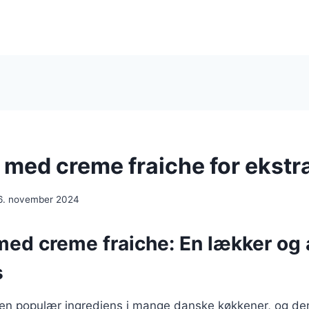
med creme fraiche for ekstr
6. november 2024
ed creme fraiche: En lækker og 
s
 en populær ingrediens i mange danske køkkener, og de