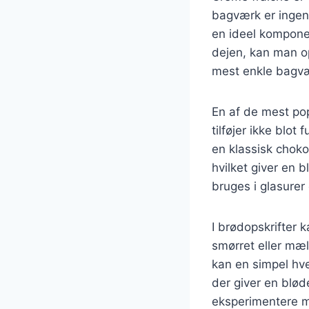
bagværk er ingen
en ideel komponen
dejen, kan man op
mest enkle bagvær
En af de mest po
tilføjer ikke blo
en klassisk chok
hvilket giver en
bruges i glasurer 
I brødopskrifter k
smørret eller mæl
kan en simpel hve
der giver en blø
eksperimentere 