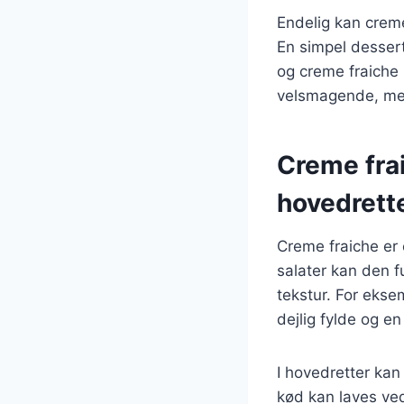
Endelig kan creme
En simpel dessert
og creme fraiche 
velsmagende, men
Creme fraic
hovedrett
Creme fraiche er 
salater kan den 
tekstur. For ekse
dejlig fylde og e
I hovedretter kan 
kød kan laves ved