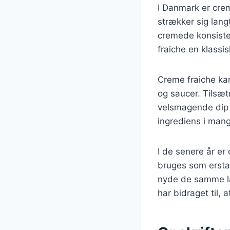
I Danmark er cre
strækker sig lang
cremede konsisten
fraiche en klassis
Creme fraiche ka
og saucer. Tilsætn
velsmagende dip t
ingrediens i mang
I de senere år er
bruges som erstatn
nyde de samme læ
har bidraget til,