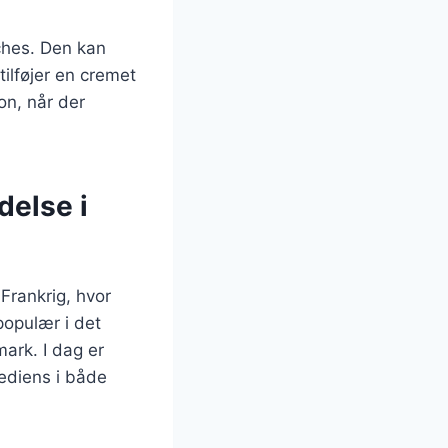
ches. Den kan
ilføjer en cremet
on, når der
delse i
 Frankrig, hvor
populær i det
ark. I dag er
rediens i både