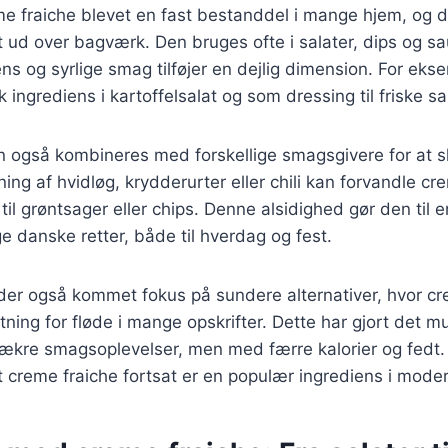
me fraiche blevet en fast bestanddel i mange hjem, og
t ud over bagværk. Den bruges ofte i salater, dips og s
s og syrlige smag tilføjer en dejlig dimension. For eks
k ingrediens i kartoffelsalat og som dressing til friske sa
n også kombineres med forskellige smagsgivere for at 
ing af hvidløg, krydderurter eller chili kan forvandle cre
il grøntsager eller chips. Denne alsidighed gør den til 
e danske retter, både til hverdag og fest.
 der også kommet fokus på sundere alternativer, hvor c
ing for fløde i mange opskrifter. Dette har gjort det mul
kre smagsoplevelser, men med færre kalorier og fedt.
 at creme fraiche fortsat er en populær ingrediens i mod