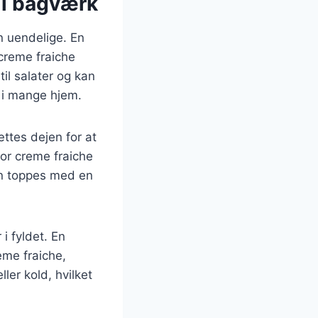
til bagværk
n uendelige. En
 creme fraiche
il salater og kan
t i mange hjem.
ttes dejen for at
vor creme fraiche
an toppes med en
i fyldet. En
eme fraiche,
ler kold, hvilket