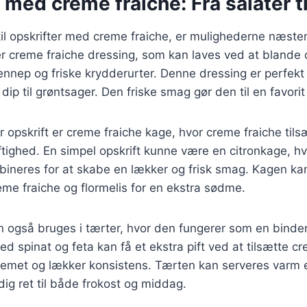
 med creme fraiche: Fra salater 
il opskrifter med creme fraiche, er mulighederne næste
 er creme fraiche dressing, som kan laves ved at blande
ennep og friske krydderurter. Denne dressing er perfekt t
ip til grøntsager. Den friske smag gør den til en favori
opskrift er creme fraiche kage, hvor creme fraiche tilsæ
ftighed. En simpel opskrift kunne være en citronkage, h
mbineres for at skabe en lækker og frisk smag. Kagen k
reme fraiche og flormelis for en ekstra sødme.
 også bruges i tærter, hvor den fungerer som en binder 
ed spinat og feta kan få et ekstra pift ved at tilsætte cr
cremet og lækker konsistens. Tærten kan serveres varm el
idig ret til både frokost og middag.