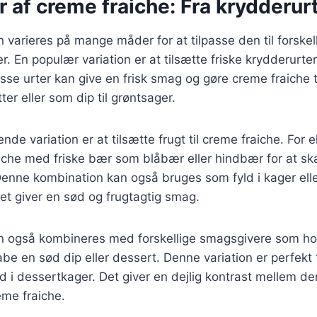
r af creme fraiche: Fra krydderurte
 varieres på mange måder for at tilpasse den til forskell
 En populær variation er at tilsætte friske krydderurter
Disse urter kan give en frisk smag og gøre creme fraiche t
tter eller som dip til grøntsager.
e variation er at tilsætte frugt til creme fraiche. For
iche med friske bær som blåbær eller hindbær for at s
enne kombination kan også bruges som fyld i kager elle
et giver en sød og frugtagtig smag.
n også kombineres med forskellige smagsgivere som hon
abe en sød dip eller dessert. Denne variation er perfekt 
yld i dessertkager. Det giver en dejlig kontrast mellem 
eme fraiche.