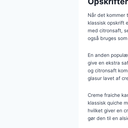
Opskrifter
Når det kommer t
klassisk opskrift
med citronsaft, s
også bruges som d
En anden populær 
give en ekstra sa
og citronsaft ko
glasur lavet af c
Creme fraiche kan
klassisk quiche m
hvilket giver en 
gør den til en als