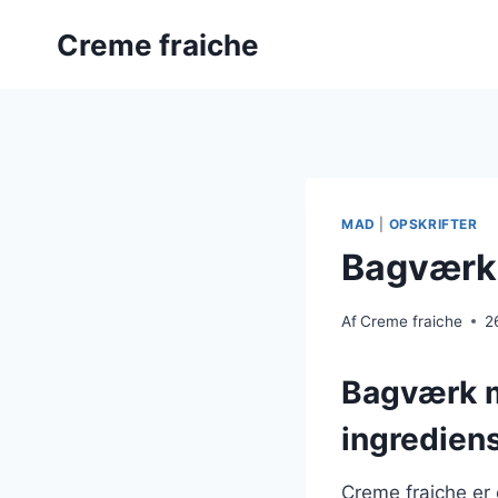
Fortsæt
Creme fraiche
til
indhold
MAD
|
OPSKRIFTER
Bagværk 
Af
Creme fraiche
2
Bagværk m
ingredien
Creme fraiche er