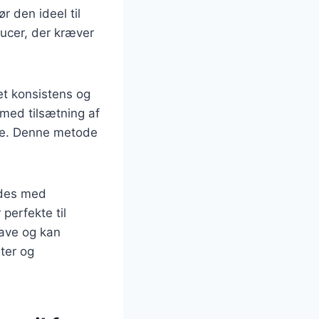
r den ideel til
ucer, der kræver
et konsistens og
 med tilsætning af
lde. Denne metode
ndes med
 perfekte til
lave og kan
ster og