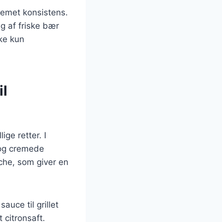
cremet konsistens.
g af friske bær
ke kun
il
ge retter. I
 og cremede
iche, som giver en
auce til grillet
 citronsaft.