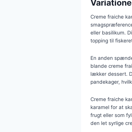
Variatione
Creme fraiche kan
smagspræferencer.
eller basilikum. 
topping til fiskere
En anden spændend
blande creme fra
lækker dessert. D
pandekager, hvilk
Creme fraiche ka
karamel for at sk
frugt eller som f
den let syrlige cr