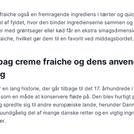
fraiche også en fremragende ingrediens i tærter og qui
 af fyldet, hvor den binder ingredienserne sammen og t
er med grøntsager eller kød får en ekstra smagsdimensi
raiche, hvilket gør dem til en favorit ved middagsbordet.
 bag creme fraiche og dens anven
ng
en lang historie, der går tilbage til det 17. århundrede i
 som en måde at konservere fløde på. Den blev hurtigt 
 spredte sig til andre europæiske lande, herunder Danm
uundgåelig del af mange danske retter og en vigtig ing
er.