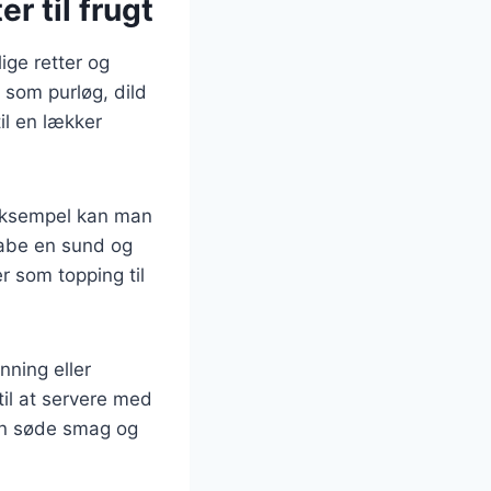
r til frugt
ige retter og
 som purløg, dild
il en lækker
 eksempel kan man
kabe en sund og
r som topping til
ning eller
til at servere med
den søde smag og