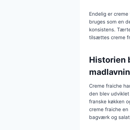
Endelig er creme 
bruges som en del
konsistens. Tært
tilsættes creme f
Historien
madlavni
Creme fraiche har 
den blev udviklet
franske køkken og
creme fraiche en 
bagværk og salat